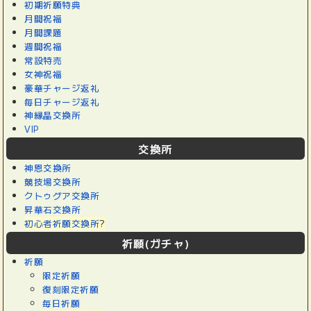
初期祈願特典
月間祝福
月間課題
週間祝福
常設特売
女神祝福
豪華チャージ返礼
毎日チャージ返礼
神縁晶交換所
VIP
交換所
神恩交換所
競技場交換所
クトゥグア交換所
昇華石交換所
初心者祈願交換所
?
祈願(ガチャ)
祈願
限定祈願
復刻限定祈願
毎日祈願