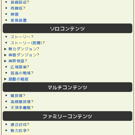
装備回収
?
再錬成
?
神器
変身装置
ソロコンテンツ
ストーリー
?
ストーリー(困難)
?
勢力ダンジョン
?
神器ダンジョン
?
神界物語
?
広域探索
?
孤高の戦域
?
遊戯の箱庭
マルチコンテンツ
競技場
?
高級競技場
?
天頂争覇戦
?
ファミリーコンテンツ
連合討伐
?
勢力抗争
?