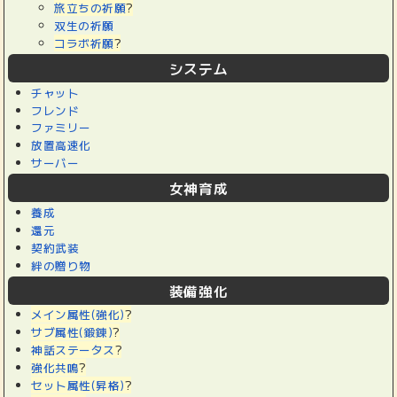
旅立ちの祈願
?
双生の祈願
コラボ祈願
?
システム
チャット
フレンド
ファミリー
放置高速化
サーバー
女神育成
養成
還元
契約武装
絆の贈り物
装備強化
メイン属性(強化)
?
サブ属性(鍛錬)
?
神話ステータス
?
強化共鳴
?
セット属性(昇格)
?