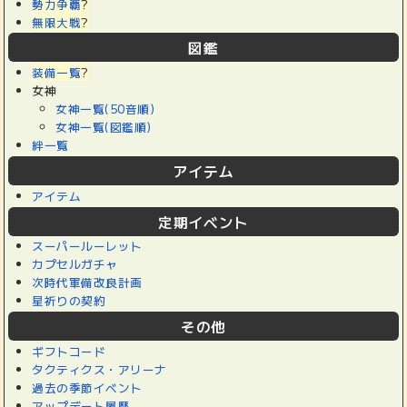
勢力争覇
?
無限大戦
?
図鑑
装備一覧
?
女神
女神一覧(50音順)
女神一覧(図鑑順)
絆一覧
アイテム
アイテム
定期イベント
スーパールーレット
カプセルガチャ
次時代軍備改良計画
星祈りの契約
その他
ギフトコード
タクティクス・アリーナ
過去の季節イベント
アップデート履歴