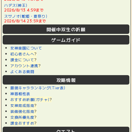
ハデス(神王)
2026/8/13 4:59まで
スサノオ(蛇姫・夏祭り)
2026/8/14 23:59まで
開催中双生の祈願
ゲームガイド
女神楽園について
初心者さんへ
?
課金について
?
アカウント連携
?
よくある質問
攻略情報
最強キャラランキング(Tier表)
神器相性表
おすすめ祈願(ガチャ)
?
女神育成指南
?
装備強化指南
?
交換所優先度
?
課金おすすめ
?
クエスト