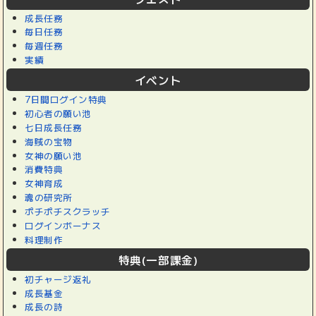
成長任務
毎日任務
毎週任務
実績
イベント
7日間ログイン特典
初心者の願い池
七日成長任務
海賊の宝物
女神の願い池
消費特典
女神育成
魂の研究所
ポチポチスクラッチ
ログインボーナス
料理制作
特典(一部課金)
初チャージ返礼
成長基金
成長の詩