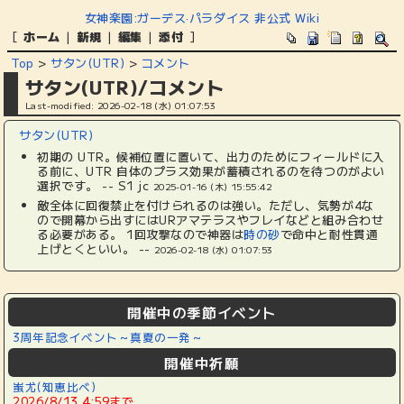
女神楽園:ガーデス·パラダイス 非公式 Wiki
[
ホーム
|
新規
|
編集
|
添付
]
Top
>
サタン(UTR)
>
コメント
サタン(UTR)/コメント
Last-modified: 2026-02-18 (水) 01:07:53
サタン(UTR)
初期の UTR。候補位置に置いて、出力のためにフィールドに入
る前に、UTR 自体のプラス効果が蓄積されるのを待つのがよい
選択です。 -- S1 jc
2025-01-16 (木) 15:55:42
敵全体に回復禁止を付けられるのは強い。ただし、気勢が4な
ので開幕から出すにはURアマテラスやフレイなどと組み合わせ
る必要がある。 1回攻撃なので神器は
時の砂
で命中と耐性貫通
上げとくといい。 --
2026-02-18 (水) 01:07:53
開催中の季節イベント
3周年記念イベント～真夏の一発～
開催中祈願
蚩尤(知恵比べ)
2026/8/13 4:59まで