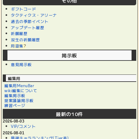
その他
ギフトコード
タクティクス・アリーナ
過去の季節イベント
アップデート履歴
祈願履歴
双生の祈願履歴
用語集
?
掲示板
意見掲示板
編集用
編集用MenuBar
wiki編集について
編集掲示板
提案議論掲示板
練習ページ
最新の10件
2026-08-03
VIP/コメント
2026-08-01
最強キャラランキング(Tier表)