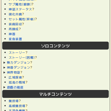
サブ属性(鍛錬)
?
神話ステータス
?
強化共鳴
?
セット属性(昇格)
?
装備回収
?
再錬成
?
神器
変身装置
ソロコンテンツ
ストーリー
?
ストーリー(困難)
?
勢力ダンジョン
?
神器ダンジョン
?
神界物語
?
広域探索
?
孤高の戦域
?
遊戯の箱庭
マルチコンテンツ
競技場
?
高級競技場
?
天頂争覇戦
?