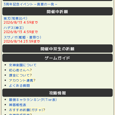
3周年記念イベント～真夏の一発～
開催中祈願
蚩尤(知恵比べ)
2026/8/13 4:59まで
ハデス(神王)
2026/8/13 4:59まで
スサノオ(蛇姫・夏祭り)
2026/8/14 23:59まで
開催中双生の祈願
ゲームガイド
女神楽園について
初心者さんへ
?
課金について
?
アカウント連携
?
よくある質問
攻略情報
最強キャラランキング(Tier表)
神器相性表
おすすめ祈願(ガチャ)
?
女神育成指南
?