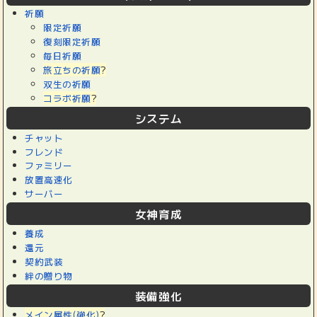
祈願
限定祈願
復刻限定祈願
毎日祈願
旅立ちの祈願
?
双生の祈願
コラボ祈願
?
システム
チャット
フレンド
ファミリー
放置高速化
サーバー
女神育成
養成
還元
契約武装
絆の贈り物
装備強化
メイン属性(強化)
?