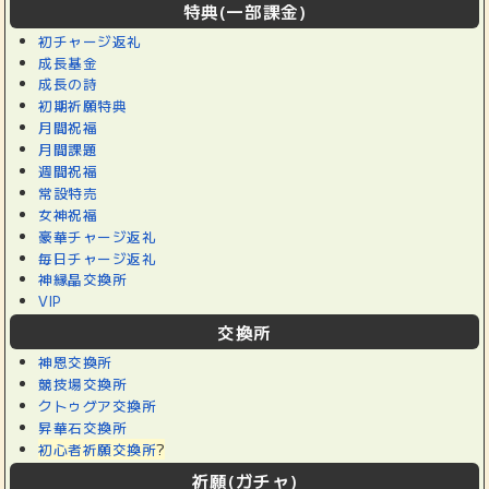
特典(一部課金)
初チャージ返礼
成長基金
成長の詩
初期祈願特典
月間祝福
月間課題
週間祝福
常設特売
女神祝福
豪華チャージ返礼
毎日チャージ返礼
神縁晶交換所
VIP
交換所
神恩交換所
競技場交換所
クトゥグア交換所
昇華石交換所
初心者祈願交換所
?
祈願(ガチャ)