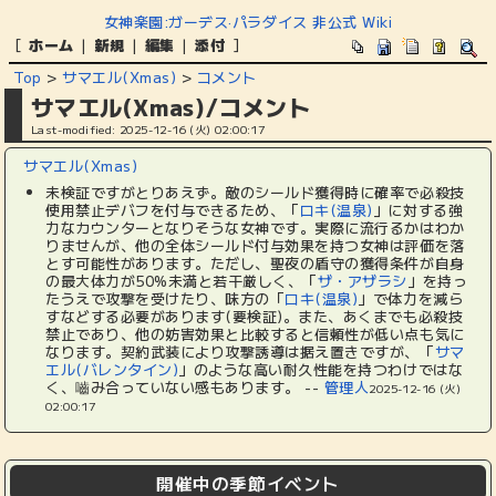
女神楽園:ガーデス·パラダイス 非公式 Wiki
[
ホーム
|
新規
|
編集
|
添付
]
Top
>
サマエル(Xmas)
>
コメント
サマエル(Xmas)/コメント
Last-modified: 2025-12-16 (火) 02:00:17
サマエル(Xmas)
未検証ですがとりあえず。敵のシールド獲得時に確率で必殺技
使用禁止デバフを付与できるため、「
ロキ(温泉)
」に対する強
力なカウンターとなりそうな女神です。実際に流行るかはわか
りませんが、他の全体シールド付与効果を持つ女神は評価を落
とす可能性があります。ただし、聖夜の盾守の獲得条件が自身
の最大体力が50%未満と若干厳しく、「
ザ・アザラシ
」を持っ
たうえで攻撃を受けたり、味方の「
ロキ(温泉)
」で体力を減ら
すなどする必要があります(要検証)。また、あくまでも必殺技
禁止であり、他の妨害効果と比較すると信頼性が低い点も気に
なります。契約武装により攻撃誘導は据え置きですが、「
サマ
エル(バレンタイン)
」のような高い耐久性能を持つわけではな
く、嚙み合っていない感もあります。 --
管理人
2025-12-16 (火)
02:00:17
開催中の季節イベント