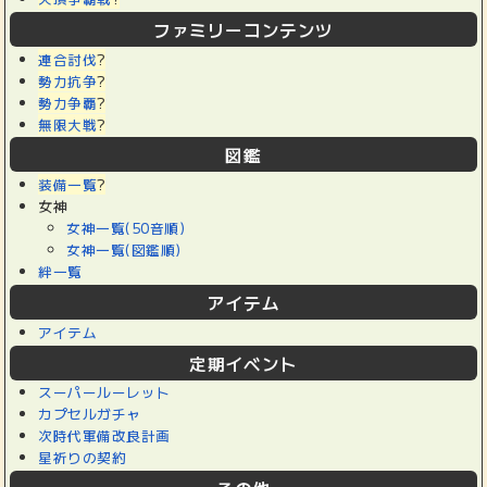
ファミリーコンテンツ
連合討伐
?
勢力抗争
?
勢力争覇
?
無限大戦
?
図鑑
装備一覧
?
女神
女神一覧(50音順)
女神一覧(図鑑順)
絆一覧
アイテム
アイテム
定期イベント
スーパールーレット
カプセルガチャ
次時代軍備改良計画
星祈りの契約