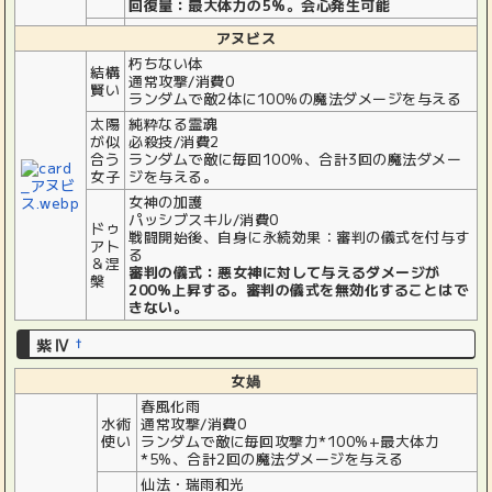
回復量：最大体力の5%。会心発生可能
アヌビス
朽ちない体
結構
通常攻撃/消費0
賢い
ランダムで敵2体に100%の魔法ダメージを与える
太陽
純粋なる霊魂
が似
必殺技/消費2
合う
ランダムで敵に毎回100%、合計3回の魔法ダメー
女子
ジを与える。
女神の加護
パッシブスキル/消費0
ドゥ
戦闘開始後、自身に永続効果：審判の儀式を付与す
アト
る
＆涅
審判の儀式：悪女神に対して与えるダメージが
槃
200%上昇する。審判の儀式を無効化することはで
きない。
紫Ⅳ
†
女媧
春風化雨
水術
通常攻撃/消費0
使い
ランダムで敵に毎回攻撃力*100%+最大体力
*5%、合計2回の魔法ダメージを与える
仙法・瑞雨和光