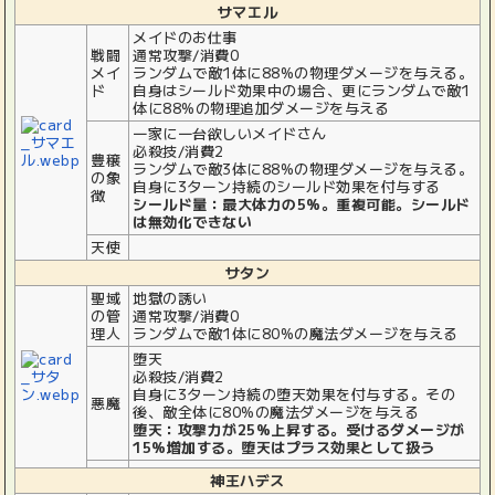
サマエル
メイドのお仕事
戦闘
通常攻撃/消費0
メイ
ランダムで敵1体に88%の物理ダメージを与える。
ド
自身はシールド効果中の場合、更にランダムで敵1
体に88%の物理追加ダメージを与える
一家に一台欲しいメイドさん
必殺技/消費2
豊穣
ランダムで敵3体に88%の物理ダメージを与える。
の象
自身に3ターン持続のシールド効果を付与する
徴
シールド量：最大体力の5%。重複可能。シールド
は無効化できない
天使
サタン
聖域
地獄の誘い
の管
通常攻撃/消費0
理人
ランダムで敵1体に80%の魔法ダメージを与える
堕天
必殺技/消費2
自身に3ターン持続の堕天効果を付与する。その
悪魔
後、敵全体に80%の魔法ダメージを与える
堕天：攻撃力が25%上昇する。受けるダメージが
15%増加する。堕天はプラス効果として扱う
神王ハデス