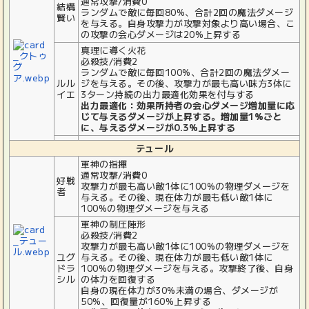
通常攻撃/消費0
結構
ランダムで敵に毎回80%、合計2回の魔法ダメージ
賢い
を与える。自身攻撃力が攻撃対象より高い場合、こ
の攻撃の会心ダメージは20%上昇する
真理に導く火花
必殺技/消費2
ランダムで敵に毎回100%、合計2回の魔法ダメー
ルル
ジを与える。その後、攻撃力が最も高い味方3体に
イエ
3ターン持続の出力最適化効果を付与する
出力最適化：効果所持者の会心ダメージ増加量に応
じて与えるダメージが上昇する。増加量1%ごと
に、与えるダメージが0.3%上昇する
テュール
軍神の指揮
通常攻撃/消費0
好戦
攻撃力が最も高い敵1体に100%の物理ダメージを
者
与える。その後、現在体力が最も低い敵1体に
100%の物理ダメージを与える
軍神の制圧陣形
必殺技/消費2
攻撃力が最も高い敵1体に100%の物理ダメージを
ユグ
与える。その後、現在体力が最も低い敵1体に
ドラ
100%の物理ダメージを与える。攻撃終了後、自身
シル
の体力を回復する
自身の現在体力が30%未満の場合、ダメージが
50%、回復量が160%上昇する