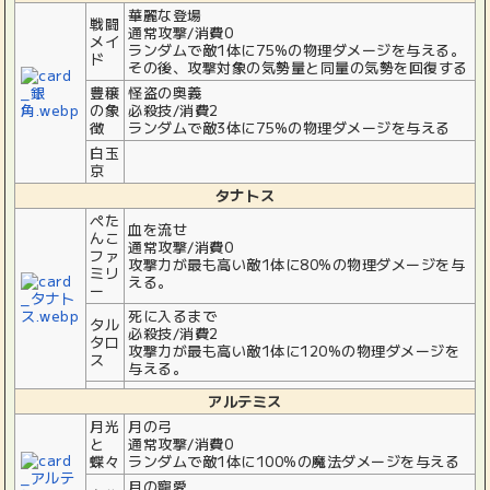
華麗な登場
戦闘
通常攻撃/消費0
メイ
ランダムで敵1体に75%の物理ダメージを与える。
ド
その後、攻撃対象の気勢量と同量の気勢を回復する
豊穣
怪盗の奥義
の象
必殺技/消費2
徴
ランダムで敵3体に75%の物理ダメージを与える
白玉
京
タナトス
ぺた
血を流せ
んこ
通常攻撃/消費0
ファ
攻撃力が最も高い敵1体に80%の物理ダメージを与
ミリ
える。
ー
死に入るまで
タル
必殺技/消費2
タロ
攻撃力が最も高い敵1体に120%の物理ダメージを
ス
与える。
アルテミス
月光
月の弓
と
通常攻撃/消費0
蝶々
ランダムで敵1体に100%の魔法ダメージを与える
月の寵愛