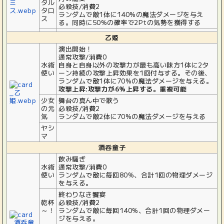
タル
必殺技/消費2
タロ
ランダムで敵1体に140%の魔法ダメージを与え
ス
る。同時に50%の確率で2Ptの気勢を獲得する
乙姫
演出開始！
通常攻撃/消費0
水術
自身と自身以外の攻撃力が最も高い味方1体に2タ
使い
ーン持続の攻撃上昇効果を1回付与する。その後、
ランダムで敵1体に70%の魔法ダメージを与える。
攻撃上昇:攻撃力が6%上昇する。重複可能
少女
舞台の真ん中で歌う
の元
必殺技/消費2
気
ランダムで敵2体に70%の魔法ダメージを与える
ヤシ
マ
酒呑童子
飲み騒ぎ
水術
通常攻撃/消費0
使い
ランダムで敵に毎回80%、合計1回の物理ダメージ
を与える。
終わりなき饗宴
乾杯
必殺技/消費2
～！
ランダムで敵に毎回140%、合計1回の物理ダメー
ジを与える。