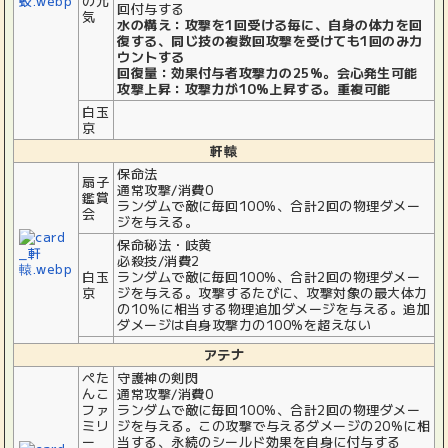
の元
回付与する
気
水の構え：攻撃を1回受ける毎に、自身の体力を回
復する、同じ技の複数回攻撃を受けても1回のみカ
ウントする
回復量：効果付与者攻撃力の25%。会心発生可能
攻撃上昇：攻撃力が10%上昇する。重複可能
白玉
京
軒轅
保命法
扇子
通常攻撃/消費0
鑑賞
ランダムで敵に毎回100%、合計2回の物理ダメー
会
ジを与える。
保命秘法・岐黄
必殺技/消費2
白玉
ランダムで敵に毎回100%、合計2回の物理ダメー
京
ジを与える。攻撃するたびに、攻撃対象の最大体力
の10%に相当する物理追加ダメージを与える。追加
ダメージは自身攻撃力の100%を超えない
アテナ
ぺた
守護神の剣閃
んこ
通常攻撃/消費0
ファ
ランダムで敵に毎回100%、合計2回の物理ダメー
ミリ
ジを与える。この攻撃で与えるダメージの20%に相
ー
当する、永続のシールド効果を自身に付与する