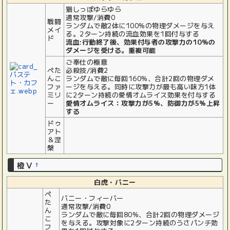
猫しっぽゆらゆら
通常攻撃/消費0
戦闘
ランダムで敵2体に100%の物理ダメージを与え
メイ
る。2ターン持続の流血効果を1回付与する
ド
流血:行動終了後、効果付与者の攻撃力の10%の
ダメージを受ける。重複可能
ご奉仕の極意
ぺた
必殺技/消費2
んこ
ランダムで敵に毎回160%、合計2回の物理ダメ
ファ
ージを与える。同時に攻撃力が最も高い味方1体
ミリ
に2ターン持続の愛情オムライス効果を付与する
ー
愛情オムライス：攻撃力が5%、防御力が5%上昇
する
ドゥ
アト
＆涅
槃
橙Ⅴ
†
白虎・バニー
ぺ
バニー・フィーバー
た
通常攻撃/消費0
ん
ランダムで敵に毎回80%、合計2回の物理ダメージ
こ
を与える。攻撃対象に2ターン持続のうさパンチ効
フ