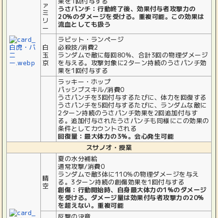
果を1回付与する
ァ
うさパンチ：行動終了後、効果付与者攻撃力の
ミ
20%のダメージを受ける。重複可能。この効果は
リ
流血としても扱う
ー
ラビット・ランページ
白
必殺技/消費2
玉
ランダムで敵に毎回80%、合計3回の物理ダメージ
京
を与える。攻撃対象に2ターン持続のうさパンチ効
果を1回付与する
ラッキー・ホップ
パッシブスキル/消費0
うさパンチを3回付与するたびに、体力を回復する
うさパンチを5回付与するたびに、ランダムな敵に
2ターン持続のうさパンチ効果を2回追加付与す
る。追加付与されたうさパンチも同様にこの効果の
条件としてカウントされる
回復量：最大体力の3%。会心発生可能
スサノオ・授業
夏の水分補給
通常攻撃/消費0
ランダムで敵3体に110%の物理ダメージを与え
晴
る。3ターン持続の創傷効果を1回付与する
空
創傷：行動開始時、自身最大体力の1%のダメージ
を受ける。ダメージ量は効果付与者攻撃力の20%
を超えない。重複可能
反撃の決意