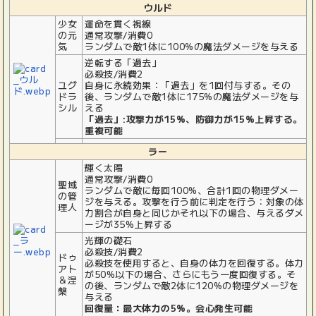
ウルド
少女
運命を貫く視線
の元
通常攻撃/消費0
気
ランダムで敵1体に100%の魔法ダメージを与える
逆転する「過去」
必殺技/消費2
ユグ
自身に永続効果：「過去」を1回付与する。その
ドラ
後、ランダムで敵1体に175%の魔法ダメージを与
シル
える
「過去」:攻撃力が15%、防御力が15%上昇する。
重複可能
ラー
輝く太陽
通常攻撃/消費0
聖域
ランダムで敵に毎回100%、合計1回の物理ダメー
の管
ジを与える。攻撃を行う前に判定を行う：対象の体
理人
力割合が自身と同じかそれ以下の場合、与えるダメ
ージが35%上昇する
光輝の礎石
必殺技/消費2
ドゥ
必殺技を使用すると、自身の体力を回復する。体力
アト
が50%以下の場合、さらにもう一度回復する。そ
＆涅
の後、ランダムで敵2体に120%の物理ダメージを
槃
与える
回復量：最大体力の5%。会心発生可能