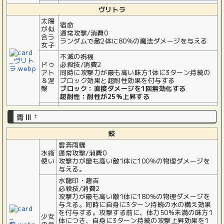
ヴリトラ
太陽
宿命
が似
通常攻撃/消費0
合う
ランダムで敵2体に80%の魔法ダメージを与える
女子
不滅の祝福
ドゥ
必殺技/消費2
アト
同時に攻撃力が最も高い味方1体に3ターン持続の
＆涅
ブロック効果と超耐性効果を付与する
槃
ブロック：直接ダメージを1回無効化する
超耐性：耐性が25%上昇する
青Ⅲ
†
蛟
雲奔雨驟
水術
通常攻撃/消費0
使い
攻撃力が最も高い敵1体に100%の物理ダメージを
与える。
水龍印・趨吉
必殺技/消費2
攻撃力が最も高い敵1体に180%の物理ダメージを
与える。同時に自身に3ターン持続の水の構え効果
を付与する。攻撃する前に、体力50%未満の味方1
少女
体につき、自身に3ターン持続の攻撃上昇効果を1