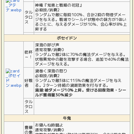
神権『知恵と戦略の花冠』
必殺技/消費2
タル
ランダムで敵に毎回100%、合計2回の物理ダメー
タロ
ジを与える。戦場でシールド状態中の味方が1体い
ス
るごとに、与えるダメージが10%、会心率が8%上
昇する
ポセイドン
深海の呼び声
通常攻撃/消費0
乾杯
ランダムで敵2体に70%の魔法ダメージを与える。
～！
状態異常中の敵を攻撃する場合、追加で40%の魔法
ダメージを与える。
渦巻く深海の怒り
必殺技/消費2
好戦
ランダムで敵3体に115%の魔法ダメージを与え
者
る。2ターン持続の渦潮効果を付与する。
渦潮:被ダメージ10%上昇。受ける回復効果・シー
ルド獲得量30%減少
タル
タロ
ス
牛鬼
お寝んね時間よ
豊穣
通常攻撃/消費0
の象