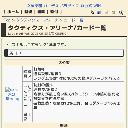
女神楽園:ガーデス·パラダイス 非公式 Wiki
[
ホーム
|
新規
|
編集
|
添付
]
Top
>
タクティクス・アリーナ
>
カード一覧
タクティクス・アリーナ/カード一覧
Last-modified: 2025-06-23 (月) 05:58:04
スキルは全てランク1基準です。
灰Ⅰ
†
太公望
打魚杆
結構
通常攻撃/消費0
賢い
ランダムで敵1体に100%の物理ダメージを与える
勅封の儀式
ぺた
必殺技/消費2
んこ
攻撃力が最も高い味方1体に3ターン持続の破竹之
ファ
勢効果を付与する
ミリ
破竹之勢：攻撃力12%上昇。会心ダメージ16%上
ー
昇
白玉
京
銀角