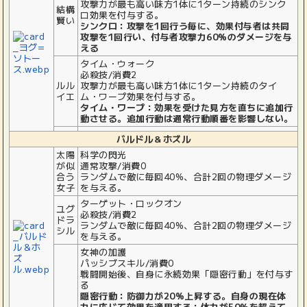
攻撃力が最も高い味方1体に1ターン持続のシンク
結構
ロ効果を付与する。
賢い
シンクロ：攻撃を1回行う毎に、効果付与者は共同
攻撃を1回行い、付与者攻撃力60%のダメージを与
える
タイム・ウォーク
必殺技/消費2
ルル
攻撃力が最も高い味方1体に1ターン持続のタイ
イエ
ム・ワープ効果を付与する。
タイム・ワープ：効果を受けた見方を直ちに追加行
動させる。追加行動は通常行動順番を影響しない。
バルドル＆ホズル
太陽
科学の閃光
が似
通常攻撃/消費0
合う
ランダムで敵に毎回40%、合計2回の物理ダメージ
女子
を与える。
ターゲット・ロックオン
ユグ
必殺技/消費2
ドラ
ランダムで敵に毎回40%、合計2回の物理ダメージ
シル
を与える。
女神の加護
パッシブスキル/消費0
戦闘開始後、自身に永続効果「隠密行動」を付与す
る
隠密行動：防御力が20%上昇する。自身の現在体
力に応じて効果を適用する：体力が50%を超えて