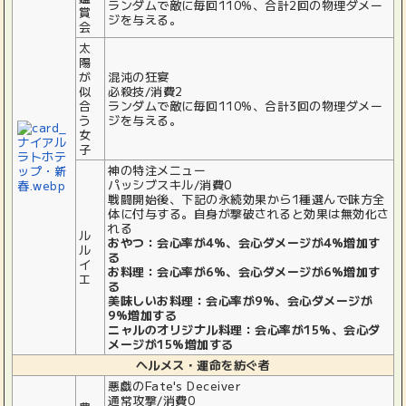
ランダムで敵に毎回110%、合計2回の物理ダメー
賞
ジを与える。
会
太
陽
が
混沌の狂宴
似
必殺技/消費2
合
ランダムで敵に毎回110%、合計3回の物理ダメー
う
ジを与える。
女
子
神の特注メニュー
パッシブスキル/消費0
戦闘開始後、下記の永続効果から1種選んで味方全
体に付与する。自身が撃破されると効果は無効化さ
れる
ル
おやつ：会心率が4%、会心ダメージが4%増加す
ル
る
イ
お料理：会心率が6%、会心ダメージが6%増加す
エ
る
美味しいお料理：会心率が9%、会心ダメージが
9%増加する
ニャルのオリジナル料理：会心率が15%、会心ダ
メージが15%増加する
ヘルメス・運命を紡ぐ者
悪戯のFate's Deceiver
通常攻撃/消費0