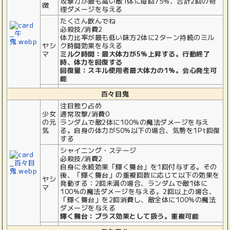
攻撃力が最も高い敵1体に毎回75%、合計2回の物
徴
理ダメージを与える
たくさん飲んでね
必殺技/消費2
体力比率が最も低い味方2体に2ターン持続のミル
ヤシ
ク時間効果を与える
マ
ミルク時間：最大体力が5%上昇する。行動終了
時、体力を回復する
回復量：スキル使用者最大体力の1%。会心発生可
能
百々目鬼
注目独り占め
少女
通常攻撃/消費0
の元
ランダムで敵2体に100%の魔法ダメージを与え
気
る。自身の体力が50%以下の場合、気勢を1Pt回復
する
シャイニング・ステージ
必殺技/消費2
自身に永続効果「輝く舞台」を1回付与する。その
後、「輝く舞台」の重複回数に応じて以下の効果を
ヤシ
発動する：2回未満の場合、ランダムで敵1体に
マ
100%の魔法ダメージを与える。2回以上の場合、
「輝く舞台」を2回消費し、敵全体に100%の魔法
ダメージを与える
輝く舞台：プラス効果として扱う。重複可能