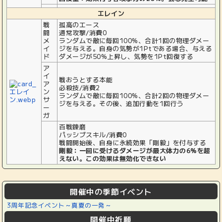
エレイン
戦
孤高のエース
闘
通常攻撃/消費0
メ
ランダムで敵に毎回100%、合計1回の物理ダメー
イ
ジを与える。自身の気勢が1Ptである場合、与える
ド
ダメージが50%上昇し、気勢を1Pt回復する
ア
イ
戦おうとする本能
ア
必殺技/消費2
ン
ランダムで敵に毎回100%、合計2回の物理ダメー
サ
ジを与える。その後、追加行動を1回行う
ー
ガ
百戦錬磨
パッシブスキル/消費0
戦闘開始後、自身に永続効果「剛毅」を付与する
剛毅：一回に受けるダメージが最大体力の6%を超
えない。この効果は無効化できない
開催中の季節イベント
3周年記念イベント～真夏の一発～
開催中祈願