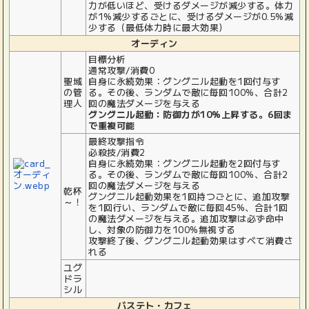
力が低いほど、受けるダメージが減少する。体力
が1%減少するごとに、受けるダメージが0.5%減
少する（最低体力時に最大効果）
オーディン
目標分析
通常攻撃/消費0
聖域
自身に永続効果：グングニル起動を1回付与す
の管
る。その後、ランダムで敵に毎回100%、合計2
理人
回の魔法ダメージを与える
グングニル起動：防御力が10%上昇する。6回ま
で重複可能
最終攻撃指令
必殺技/消費2
自身に永続効果：グングニル起動を2回付与す
る。その後、ランダムで敵に毎回100%、合計2
回の魔法ダメージを与える
乾杯
グングニル起動効果を1回持つごとに、追加攻撃
～！
を1回行い、ランダムで敵に毎回45%、合計1回
の魔法ダメージを与える。追加攻撃は必ず命中
し、対象の防御力を100%無視する
攻撃終了後、グングニル起動効果はすべて消費さ
れる
ユグ
ドラ
シル
バステト・カフェ