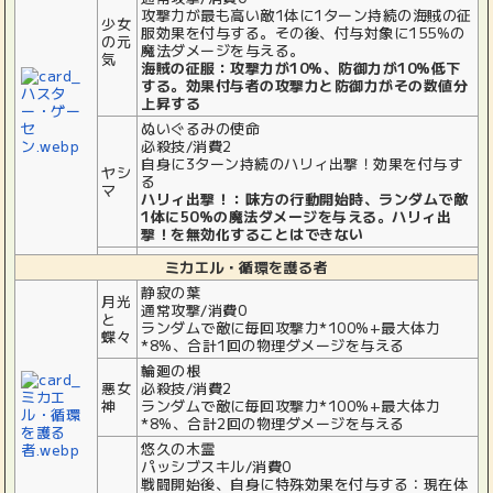
攻撃力が最も高い敵1体に1ターン持続の海賊の征
少女
服効果を付与する。その後、付与対象に155%の
の元
魔法ダメージを与える。
気
海賊の征服：攻撃力が10%、防御力が10%低下
する。効果付与者の攻撃力と防御力がその数値分
上昇する
ぬいぐるみの使命
必殺技/消費2
自身に3ターン持続のハリィ出撃！効果を付与す
ヤシ
る
マ
ハリィ出撃！：味方の行動開始時、ランダムで敵
1体に50%の魔法ダメージを与える。ハリィ出
撃！を無効化することはできない
ミカエル・循環を護る者
静寂の葉
月光
通常攻撃/消費0
と
ランダムで敵に毎回攻撃力*100%+最大体力
蝶々
*8%、合計1回の物理ダメージを与える
輪廻の根
悪女
必殺技/消費2
神
ランダムで敵に毎回攻撃力*100%+最大体力
*8%、合計2回の物理ダメージを与える
悠久の木霊
パッシブスキル/消費0
戦闘開始後、自身に特殊効果を付与する：現在体