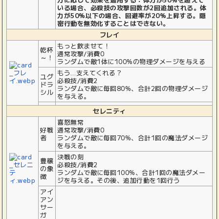
いる場合、必殺技の攻撃回数が2回追加される。体
力が50%以下の場合、回避率が20%上昇する。隠
密行動を無効化することはできない。
フレイ
もっと飲ませて！
乾杯
通常攻撃/消費0
～！
ランダムで敵1体に100%の物理ダメージを与える
もう…支えてくれる？
ユグ
必殺技/消費2
ドラ
ランダムで敵に毎回80%、合計2回の物理ダメージ
シル
を与える。
セレニティ
喜怒無常
好戦
通常攻撃/消費0
者
ランダムで敵に毎回70%、合計1回の魔法ダメージ
を与える。
決戦の刻
豊穣
必殺技/消費2
の象
ランダムで敵に毎回100%、合計1回の魔法ダメー
徴
ジを与える。その後、追加行動を1回行う
アイ
アン
サー
ガ