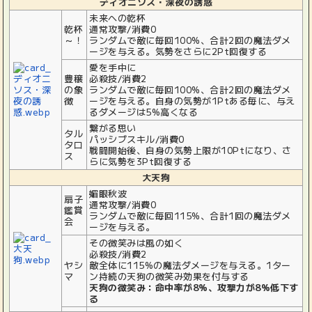
ディオニソス・深夜の誘惑
未来への乾杯
乾杯
通常攻撃/消費0
～！
ランダムで敵に毎回100%、合計2回の魔法ダメ
ージを与える。気勢をさらに2Pt回復する
愛を手中に
豊穣
必殺技/消費2
の象
ランダムで敵に毎回100%、合計2回の魔法ダメ
徴
ージを与える。自身の気勢が1Ptある毎に、与え
るダメージは5%高くなる
繋がる思い
タル
パッシブスキル/消費0
タロ
戦闘開始後、自身の気勢上限が10Ptになり、さ
ス
らに気勢を3Pt回復する
大天狗
媚眼秋波
扇子
通常攻撃/消費0
鑑賞
ランダムで敵に毎回115%、合計1回の魔法ダメ
会
ージを与える。
その微笑みは風の如く
必殺技/消費2
ヤシ
敵全体に115%の魔法ダメージを与える。1ター
マ
ン持続の天狗の微笑み効果を付与する
天狗の微笑み：命中率が8%、攻撃力が8%低下す
る