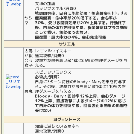
女神の加護
パッシブスキル/消費0
戦闘開始後、自身に永続効果：極楽饗宴を付与する
ヤシ
極楽饗宴：命中率が20%低下する。会心率が
マ
30%、受ける回復効果が20%上昇する。行動終了
後、自身の体力を回復する。極楽饗宴はプラス効果
として扱い、無効化できない。
回復量：最大体力の4%。会心発生可能
サリエル
太陽
レモン＆ウイスキー
が似
通常攻撃/消費0
合う
攻撃力が最も高い敵1体に65%の物理ダメージを与
女子
える。
スピリッツミックス
必殺技/消費2
自身に3ターン持続のBloody・Mary効果を付与す
る。その後、攻撃力が最も高い敵1体に110%の物
悪魔
理ダメージを与える。
Bloody・Bary：回診率12%上昇、会心ダメージ
12%上昇、直接攻撃によるダメージの12%に応じ
て自身の体力を回復する、回復強化系効果の影響を
受けない
ヨグ=ソトース
知識に満ちている星空へ
通常攻撃/消費0