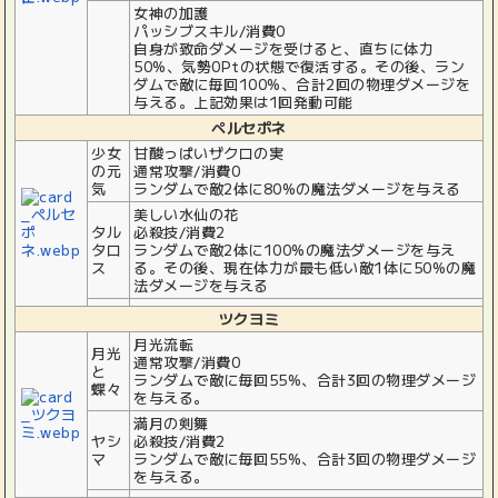
女神の加護
パッシブスキル/消費0
自身が致命ダメージを受けると、直ちに体力
50%、気勢0Ptの状態で復活する。その後、ラン
ダムで敵に毎回100%、合計2回の物理ダメージを
与える。上記効果は1回発動可能
ペルセポネ
少女
甘酸っぱいザクロの実
の元
通常攻撃/消費0
気
ランダムで敵2体に80%の魔法ダメージを与える
美しい水仙の花
タル
必殺技/消費2
タロ
ランダムで敵2体に100%の魔法ダメージを与え
ス
る。その後、現在体力が最も低い敵1体に50%の魔
法ダメージを与える
ツクヨミ
月光流転
月光
通常攻撃/消費0
と
ランダムで敵に毎回55%、合計3回の物理ダメージ
蝶々
を与える。
満月の剣舞
ヤシ
必殺技/消費2
マ
ランダムで敵に毎回55%、合計3回の物理ダメージ
を与える。