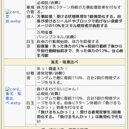
必殺技/消費2
聖域
味方全体に3ターン持続の万事如意効果を付与す
の管
る。
理人
万事如意：受ける状態異常を1個無効化する。自
身が受けるシールドやブロックで防げない直接ダ
メージの10%をスキル使用者が負担する
万物滋養
パッシブスキル/消費0
白玉
自身の行動開始時、体力を回復する
京
回復量：失った体力の12%+前回行動終了後から
今回行動開始前まで、失った体力の12%。会心発
生可能
蚩尤・知恵比べ
あっ！間違えた！
好戦
通常攻撃/消費0
者
ランダムで敵に毎回110%、合計2回の物理ダメ
ージを与える。
負けるわけないじゃん！
必殺技/消費2
ランダムで敵に毎回110%、合計3回の物理ダメ
白玉
ージを与える。自身に3ターン持続の「負けるも
京
んかっ！」効果を付与する
「負けるもんかっ！」：受ける通常攻撃を2回無
効化する。「負けるもんかっ！」は無効化できな
い