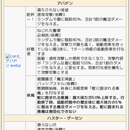
アバドン
満たされない渇望
乾杯
通常攻撃/消費0
～！
ランダムで敵に毎回80%、合計1回の魔法ダメー
ジを与える。
ねじれた饗宴
必殺技/消費2
ランダムで敵に毎回80%、合計2回の魔法ダメー
ジを与える。攻撃力が最も高く、扇動効果を持っ
好戦
ていない敵2体に、1ターン持続の扇動効果を付与
者
する
扇動：通常攻撃しか使用できなくなり、攻撃内容
が「ランダムな敵に毎回100%、合計1回のダメ
ージを与える」に変化する。効果付与者を優先し
て攻撃対象とする
覚醒儀式「魔王降誕」
パッシブスキル/消費0
戦闘開始後、自身に永続効果「蛇に囲まれる悪
魔」を付与する
悪魔
蛇に囲まれる悪魔：最大体力が50%上昇する。行
動終了時、扇動状態中の敵全体に最大体力の5%
に相当する魔法ダメージを与える。蛇に囲まれる
悪魔は無効化できない
ハスター・ゲーセン
滑らない爪
通常攻撃/消費0