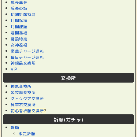
成長基金
成長の詩
初期祈願特典
月間祝福
月間課題
週間祝福
常設特売
女神祝福
豪華チャージ返礼
毎日チャージ返礼
神縁晶交換所
VIP
交換所
神恩交換所
競技場交換所
クトゥグア交換所
昇華石交換所
初心者祈願交換所
?
祈願(ガチャ)
祈願
限定祈願