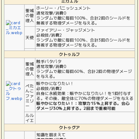
ミカエル
ホーリー・パニッシュメント
聖域
通常攻撃/消費0
の管
ランダムで敵に毎回100%、合計2回のシールドを
理人
無視する物理ダメージを与える。
ファイアリー・ジャッジメント
必殺技/消費2
天使
ランダムで敵に毎回100%、合計3回のシールドを
無視する物理ダメージを与える。
クトゥルフ
触手バタバタ
聖域
通常攻撃/消費0
の管
ランダムで敵に毎回60%、合計2回の物理ダメージ
理人
を与える。
賑やかになりたい！
ぺた
必殺技/消費2
んこ
自身に永続効果：賑やかになりたい！を1回付与す
ファ
る。その後、敵全体に70%の物理ダメージを与える
ミリ
賑やかになりたい！：攻撃力15%上昇する。会心
ー
ダメージ30%上昇する。2回まで重複可能
ルル
イエ
クトゥグア
知識を掴まえて