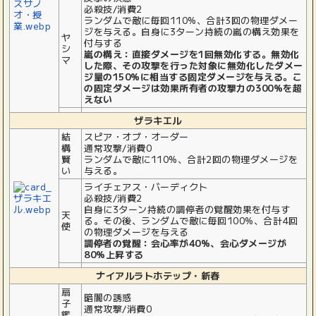
必殺技/消費2
ランダムで敵に毎回110%、合計3回の物理ダメー
ジを与える。自身に3ターン持続の嵐の構え効果を
ヤ
付与する
シ
嵐の構え：直接ダメージを1回無効化する。無効化
マ
した際、その攻撃を行った対象に無効化したダメー
ジ量の150%に相当する固定ダメージを与える。こ
の固定ダメージは効果所有者の攻撃力の300%を超
えない
ザラキエル
結
スピア・オブ・オーダー
構
通常攻撃/消費0
賢
ランダムで敵に110%、合計2回の物理ダメージを
い
与える。
ライチェアス・バーディクト
必殺技/消費2
自身に3ターン持続の調停者の覚醒効果を付与す
天
る。その後、ランダムで敵に毎回100%、合計4回
使
の物理ダメージを与える
調停者の覚醒：会心率が40%、会心ダメージが
80%上昇する
ナイアルラトホテップ・新春
扇
暗闇の誘惑
子
通常攻撃/消費0
鑑