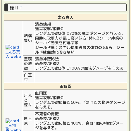
緑Ⅱ
†
太乙真人
清微仙術
通常攻撃/消費0
ランダムで敵2体に70%の魔法ダメージを与える。
結構
同時に攻撃力が最も高い味方1体に2ターン持続の
賢い
シールド効果を付与する
シールド量：スキル使用者最大体力の3.5%。シー
ルドは無効化できない
豊穣
清微神烈秘法
の象
必殺技/消費2
徴
ランダムで敵2体に100%の魔法ダメージを与える
白玉
京
王将臣
血雨墜
月光
通常攻撃/消費0
と
ランダムで敵に毎回60%、合計1回の物理ダメージ
蝶々
を与える。
不死者の覚醒
白玉
必殺技/消費2
京
ランダムで敵に毎回100%、合計1回の物理ダメー
ジを与える。