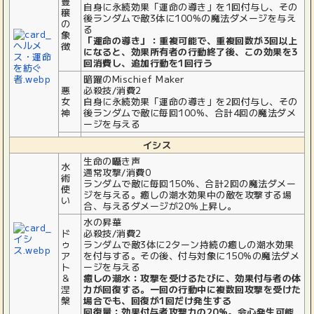
豊
自身に永続効果「運命の導き」を1回付与し、その
穣
後ランダムで敵3体に100%の魔法ダメージを与え
の
る
象
「運命の導き」：重複可能で、重複回数が3回以上
徴
になると、効果所有者の行動終了後、この効果を3
回消費し、追加行動を1回行う
暗躍のMischief Maker
悪
必殺技/消費2
女
自身に永続効果「運命の導き」を2回付与し、その
神
後ランダムで敵に毎回100%、合計4回の魔法ダメ
ージを与える
イシス
生命の囁き声
水
通常攻撃/消費0
術
ランダムで敵に毎回150%、合計2回の魔法ダメー
使
ジを与える。癒しの潮水効果中の敵を攻撃する場
い
合、与えるダメージが20%上昇し。
水の昇華
ド
必殺技/消費2
ゥ
ランダムで敵3体に2ターン持続の癒しの潮水効果
ア
を付与する。その後、付与対象に150%の魔法ダメ
ト
ージを与える
＆
癒しの潮水：攻撃を受けるたびに、効果付与者の体
涅
力が回復する。一回の行動中に複数回攻撃を受けた
槃
場合でも、回復が1回だけ発生する
回復量：効果付与者攻撃力の20%。会心発生可能