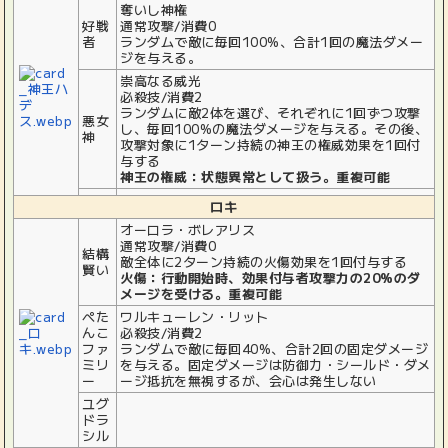
奪いし神権
好戦
通常攻撃/消費0
者
ランダムで敵に毎回100%、合計1回の魔法ダメー
ジを与える。
崇高なる威光
必殺技/消費2
ランダムに敵2体を選び、それぞれに1回ずつ攻撃
悪女
し、毎回100%の魔法ダメージを与える。その後、
神
攻撃対象に1ターン持続の神王の権威効果を1回付
与する
神王の権威：状態異常として扱う。重複可能
ロキ
オーロラ・ボレアリス
通常攻撃/消費0
結構
敵全体に2ターン持続の火傷効果を1回付与する
賢い
火傷：行動開始時、効果付与者攻撃力の20%のダ
メージを受ける。重複可能
ぺた
ワルキューレン・リット
んこ
必殺技/消費2
ファ
ランダムで敵に毎回40%、合計2回の固定ダメージ
ミリ
を与える。固定ダメージは防御力・シールド・ダメ
ー
ージ抵抗を無視するが、会心は発生しない
ユグ
ドラ
シル