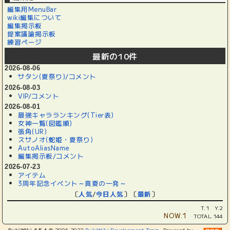
編集用MenuBar
wiki編集について
編集掲示板
提案議論掲示板
練習ページ
最新の10件
2026-08-06
サタン(夏祭り)/コメント
2026-08-03
VIP/コメント
2026-08-01
最強キャラランキング(Tier表)
女神一覧(図鑑順)
張角(UR)
スサノオ(蛇姫・夏祭り)
AutoAliasName
編集掲示板/コメント
2026-07-23
アイテム
3周年記念イベント～真夏の一発～
〔
人気
/
今日人気
〕〔
最新
〕
T.1 Y.2
NOW.1
TOTAL.144
PukiWiki 1.5.4
© 2001-2022
PukiWiki Development Team
. Powered by