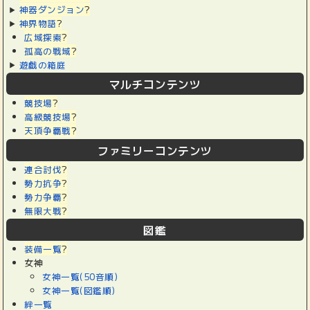
神器ダンジョン
?
神界物語
?
広域探索
?
孤高の戦域
?
遊戯の箱庭
マルチコンテンツ
競技場
?
高級競技場
?
天頂争覇戦
?
ファミリーコンテンツ
連合討伐
?
勢力抗争
?
勢力争覇
?
無限大戦
?
図鑑
装備一覧
?
女神
女神一覧(50音順)
女神一覧(図鑑順)
絆一覧