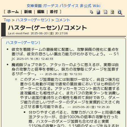
女神楽園:ガーデス·パラダイス 非公式 Wiki
[
ホーム
|
新規
|
編集
|
添付
]
Top
>
ハスター(ゲーセン)
>
コメント
ハスター(ゲーセン)/コメント
Last-modified: 2025-06-20 (金) 20:27:06
ハスター(ゲーセン)
彼女を戦闘チームの最後尾に配置し、攻撃装備の強化に重点を
置けば、彼女の恐ろしい裏出力能力がわかるでしょう。 -- S1
jc
2025-01-16 (木) 12:40:33
魔術師ジョブであり、アタッカーのように思えるが、実際は自
身の攻撃力と倍率を参照し、味方の攻撃毎にダメージを加算す
るサポーター。 --
2025-06-20 (金) 19:12:30
このダメージ加算能力には制限が一切なく、尚且つ後方位
置からも発動が可能で通常の競技場においては七枠目のサ
ポーターにもなる。アタッカーをフロント前方に配置する
速攻編成とも相性がよく、またバフの効果ターンを消費し
やすい追加行動持ちとの相性も極めて良好であり、ダメー
ジ能力の乏しいサポーターのダメージを実質的に大きく向
上させる事も可能である。 --
2025-06-20 (金) 19:25:20
分かりやすく述べると、攻撃力がハスターと同値の魔
法アタッカーが、合計1000%の倍率の攻撃を行った
際、ハスターのダメージ加算も合わせると実質
1150%の攻撃となり、1.15倍のダメージを与える計