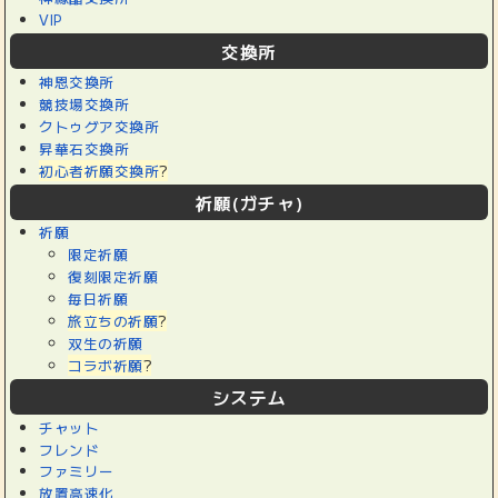
VIP
交換所
神恩交換所
競技場交換所
クトゥグア交換所
昇華石交換所
初心者祈願交換所
?
祈願(ガチャ)
祈願
限定祈願
復刻限定祈願
毎日祈願
旅立ちの祈願
?
双生の祈願
コラボ祈願
?
システム
チャット
フレンド
ファミリー
放置高速化