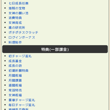
七日成長任務
海賊の宝物
女神の願い池
消費特典
女神育成
魂の研究所
ポチポチスクラッチ
ログインボーナス
料理制作
特典(一部課金)
初チャージ返礼
成長基金
成長の詩
初期祈願特典
月間祝福
月間課題
週間祝福
常設特売
女神祝福
豪華チャージ返礼
毎日チャージ返礼
神縁晶交換所