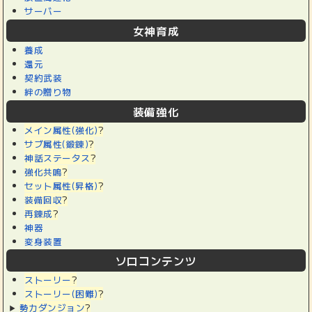
サーバー
女神育成
養成
還元
契約武装
絆の贈り物
装備強化
メイン属性(強化)
?
サブ属性(鍛錬)
?
神話ステータス
?
強化共鳴
?
セット属性(昇格)
?
装備回収
?
再錬成
?
神器
変身装置
ソロコンテンツ
ストーリー
?
ストーリー(困難)
?
勢力ダンジョン
?