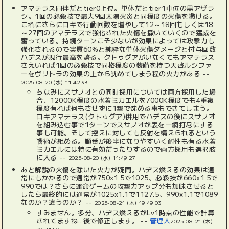
アマテラス同伴だとtier0上位。単体だとtier1中位の黒アザラ
シ。1回の必殺技で最大9回太陽火炎と同程度の火傷を撒ける。
これにさらにロキで行動回数を増やして12～18回もしくは18
～27回のアマテラスで強化された火傷を撒いていくので猛威を
奮っている。持続ターンこそ少ないが効果によっては攻撃力も
強化されるので実質60%と純粋な単体火傷ダメージと付与回数
ハデスが現行最高を誇る。クトゥグアがいなくてもアマテラス
さえいれば1回の必殺技で同格程度の装備を持つ天啓ルシファ
ーをヴリトラの効果の上から沈めてしまう程の火力がある --
2025-08-20 (水) 11:42:33
ちなみにスサノオとの同時採用については両方採用した場
合、12000K程度の水着ミカエルを7000K程度でも4重複
程度有れば何もさせずに1撃で沈める事もできてしまう。
ロキアマテラス(クトゥグア)併用でハデスの後にスサノオ
を組み込む事で1ターンでスサノオが表を一網打尽にする
事も可能。そして控えに対しても反射を構えられるという
戦術が組める。順番が後半になりやすいく耐性も有る水着
ミカエルには特に有効だったりするので両方採用も選択肢
に入る --
2025-08-20 (水) 11:49:27
あと解説の火傷を除いた火力が疑問。ハデス燃えるの効果は通
常にもかかるので通常が750x1.5で1025、必殺技が660x1.5で
990では？さらに運命ゲームの攻撃力アップ分も加味させると
したら最終的には通常が1025x1.1で1127.5、990x1.1で1089
なのか？違うのか？ --
2025-08-21 (木) 19:49:03
すみません。多分、ハデス燃えるがLv1時点の性能で計算
されてますね...後で修正します。 --
管理人
2025-08-21 (木)