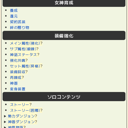
女神育成
養成
還元
契約武装
絆の贈り物
装備強化
メイン属性(強化)
?
サブ属性(鍛錬)
?
神話ステータス
?
強化共鳴
?
セット属性(昇格)
?
装備回収
?
再錬成
?
神器
変身装置
ソロコンテンツ
ストーリー
?
ストーリー(困難)
?
勢力ダンジョン
?
神器ダンジョン
?
神界物語
?