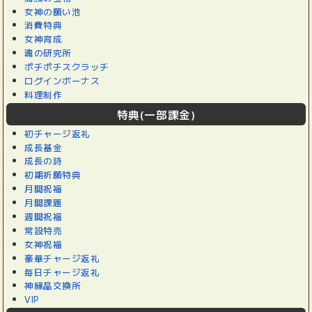
女神の願い池
消費特典
女神育成
魂の研究所
ポチポチスクラッチ
ログインボーナス
料理制作
特典(一部課金)
初チャージ返礼
成長基金
成長の詩
初期祈願特典
月間祝福
月間課題
週間祝福
常設特売
女神祝福
豪華チャージ返礼
毎日チャージ返礼
神縁晶交換所
VIP