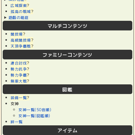
広域探索
?
孤高の戦域
?
遊戯の箱庭
マルチコンテンツ
競技場
?
高級競技場
?
天頂争覇戦
?
ファミリーコンテンツ
連合討伐
?
勢力抗争
?
勢力争覇
?
無限大戦
?
図鑑
装備一覧
?
女神
女神一覧(50音順)
女神一覧(図鑑順)
絆一覧
アイテム