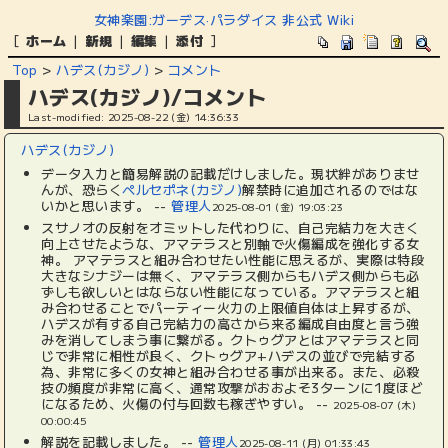
女神楽園:ガーデス·パラダイス 非公式 Wiki
[
ホーム
|
新規
|
編集
|
添付
]
Top
>
ハデス(カジノ)
>
コメント
ハデス(カジノ)/コメント
Last-modified: 2025-08-22 (金) 14:36:33
ハデス(カジノ)
データ入力と簡易解説の記載だけしました。現状絆がありませ
んが、恐らく
ペルセポネ(カジノ)
解禁時に追加されるのではな
いかと思います。 --
管理人
2025-08-01 (金) 19:03:23
スサノオの反射をオミットした代わりに、自己完結力を大きく
向上させたような、アマテラスと別軸で火傷編成を強化する女
神。 アマテラスと組み合わせたい性能に思えるが、実際は特段
大きなシナジーは無く、アマテラス側からもハデス側からも必
ずしも欲しいとはならない性能になっている。アマテラスと組
み合わせることでパーティー火力の上限値自体は上昇するが、
ハデスが有する自己完結力の高さから来る編成自由度と言う強
みを消してしまう事に繋がる。クトゥグアとはアマテラスと同
じで非常に相性が良く、クトゥグア+ハデスの並びで完結する
為、非常に多くの女神と組み合わせる事が出来る。また、必殺
技の頻度が非常に高く、通常攻撃がおおよそ3ターンに1度ほど
になるため、火傷の付与回数も稼ぎやすい。 --
2025-08-07 (木)
00:00:45
解説を記載しました。 --
管理人
2025-08-11 (月) 01:33:43