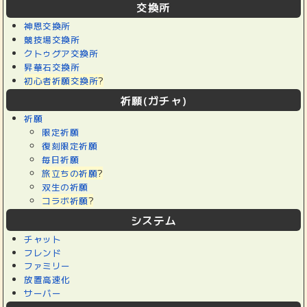
交換所
神恩交換所
競技場交換所
クトゥグア交換所
昇華石交換所
初心者祈願交換所
?
祈願(ガチャ)
祈願
限定祈願
復刻限定祈願
毎日祈願
旅立ちの祈願
?
双生の祈願
コラボ祈願
?
システム
チャット
フレンド
ファミリー
放置高速化
サーバー