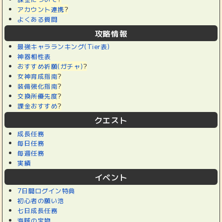
アカウント連携
?
よくある質問
攻略情報
最強キャラランキング(Tier表)
神器相性表
おすすめ祈願(ガチャ)
?
女神育成指南
?
装備強化指南
?
交換所優先度
?
課金おすすめ
?
クエスト
成長任務
毎日任務
毎週任務
実績
イベント
7日間ログイン特典
初心者の願い池
七日成長任務
海賊の宝物