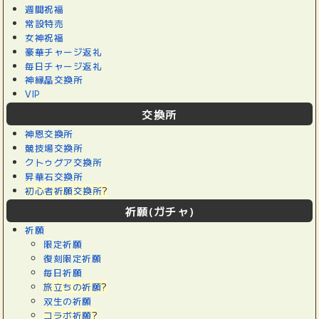
週間祝福
常設特売
女神祝福
豪華チャージ返礼
毎日チャージ返礼
神縁晶交換所
VIP
交換所
神恩交換所
競技場交換所
クトゥグア交換所
昇華石交換所
初心者祈願交換所
?
祈願(ガチャ)
祈願
限定祈願
復刻限定祈願
毎日祈願
旅立ちの祈願
?
双生の祈願
コラボ祈願
?