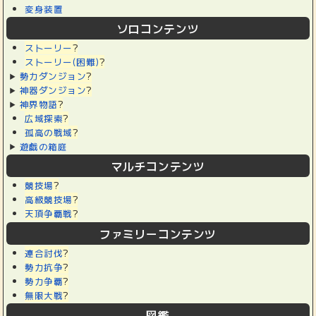
変身装置
ソロコンテンツ
ストーリー
?
ストーリー(困難)
?
勢力ダンジョン
?
神器ダンジョン
?
神界物語
?
広域探索
?
孤高の戦域
?
遊戯の箱庭
マルチコンテンツ
競技場
?
高級競技場
?
天頂争覇戦
?
ファミリーコンテンツ
連合討伐
?
勢力抗争
?
勢力争覇
?
無限大戦
?
図鑑