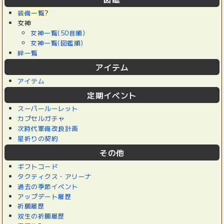
装備一覧
?
女神
女神一覧(50音順)
女神一覧(図鑑順)
絆一覧
アイテム
アイテム
定期イベント
スーパールーレット
カプセルガチャ
次時代軍備改良計画
星祈りの契約
その他
ギフトコード
タクティクス・アリーナ
過去の季節イベント
アップデート履歴
祈願履歴
双生の祈願履歴