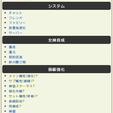
システム
チャット
フレンド
ファミリー
放置高速化
サーバー
女神育成
養成
還元
契約武装
絆の贈り物
装備強化
メイン属性(強化)
?
サブ属性(鍛錬)
?
神話ステータス
?
強化共鳴
?
セット属性(昇格)
?
装備回収
?
再錬成
?
神器