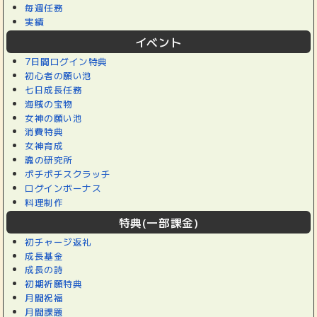
毎週任務
実績
イベント
7日間ログイン特典
初心者の願い池
七日成長任務
海賊の宝物
女神の願い池
消費特典
女神育成
魂の研究所
ポチポチスクラッチ
ログインボーナス
料理制作
特典(一部課金)
初チャージ返礼
成長基金
成長の詩
初期祈願特典
月間祝福
月間課題