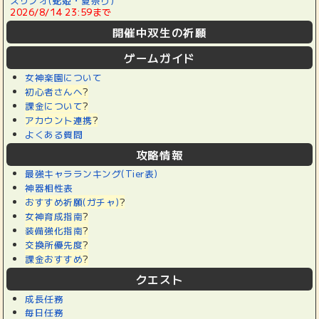
スサノオ(蛇姫・夏祭り)
2026/8/14 23:59まで
開催中双生の祈願
ゲームガイド
女神楽園について
初心者さんへ
?
課金について
?
アカウント連携
?
よくある質問
攻略情報
最強キャラランキング(Tier表)
神器相性表
おすすめ祈願(ガチャ)
?
女神育成指南
?
装備強化指南
?
交換所優先度
?
課金おすすめ
?
クエスト
成長任務
毎日任務