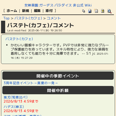
女神楽園:ガーデス·パラダイス 非公式 Wiki
[
ホーム
|
新規
|
編集
|
添付
]
Top
>
バステト(カフェ)
>
コメント
バステト(カフェ)/コメント
Last-modified: 2025-06-11 (水) 19:26:50
バステト(カフェ)
かわいい猫娘キャラクターです。PVPでは非常に強力なグルー
プ保護能力を持っています。スキル特性により、強力な装備を
着用しなくても能力を十分に発揮できます。 -- S1 jc
2025-01-
16 (木) 15:27:29
開催中の季節イベント
3周年記念イベント～真夏の一発～
開催中祈願
蚩尤(知恵比べ)
2026/8/13 4:59まで
ハデス(神王)
2026/8/13 4:59まで