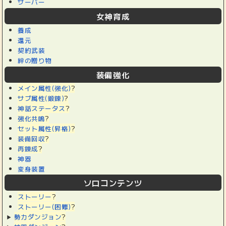
サーバー
女神育成
養成
還元
契約武装
絆の贈り物
装備強化
メイン属性(強化)
?
サブ属性(鍛錬)
?
神話ステータス
?
強化共鳴
?
セット属性(昇格)
?
装備回収
?
再錬成
?
神器
変身装置
ソロコンテンツ
ストーリー
?
ストーリー(困難)
?
勢力ダンジョン
?