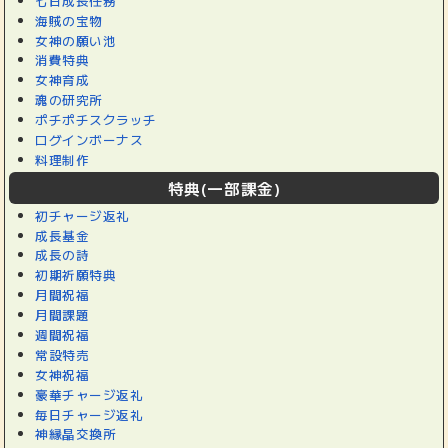
七日成長任務
海賊の宝物
女神の願い池
消費特典
女神育成
魂の研究所
ポチポチスクラッチ
ログインボーナス
料理制作
特典(一部課金)
初チャージ返礼
成長基金
成長の詩
初期祈願特典
月間祝福
月間課題
週間祝福
常設特売
女神祝福
豪華チャージ返礼
毎日チャージ返礼
神縁晶交換所