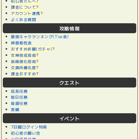
初心者さんへ
?
課金について
?
アカウント連携
?
よくある質問
攻略情報
最強キャラランキング(Tier表)
神器相性表
おすすめ祈願(ガチャ)
?
女神育成指南
?
装備強化指南
?
交換所優先度
?
課金おすすめ
?
クエスト
成長任務
毎日任務
毎週任務
実績
イベント
7日間ログイン特典
初心者の願い池