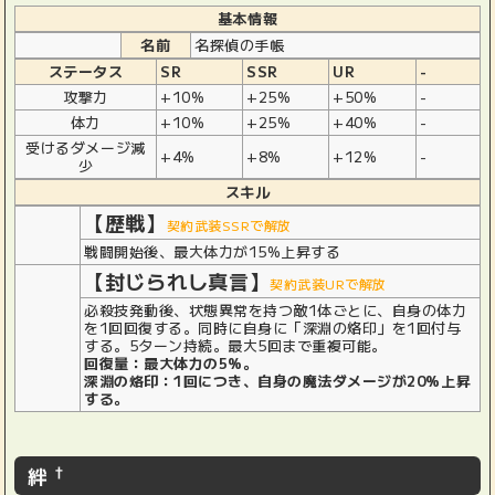
基本情報
名前
名探偵の手帳
ステータス
SR
SSR
UR
-
攻撃力
+10%
+25%
+50%
-
体力
+10%
+25%
+40%
-
受けるダメージ減
+4%
+8%
+12%
-
少
スキル
【歴戦】
契約武装SSRで解放
戦闘開始後、最大体力が15%上昇する
【封じられし真言】
契約武装URで解放
必殺技発動後、状態異常を持つ敵1体ごとに、自身の体力
を1回回復する。同時に自身に「深淵の烙印」を1回付与
する。5ターン持続。最大5回まで重複可能。
回復量：最大体力の5%。
深淵の烙印：1回につき、自身の魔法ダメージが20%上昇
する。
絆
†