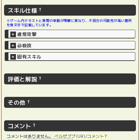
スキル仕様
†
※ゲーム内テキストと実際の挙動が明確に異なり、不具合の可能性が高い箇所
を青文字で記載しています。
通常攻撃
+
必殺技
+
固有スキル
+
評価と解説
†
その他
†
コメント
†
コメントはありません。
ベルゼブブ(UR)/コメント
?