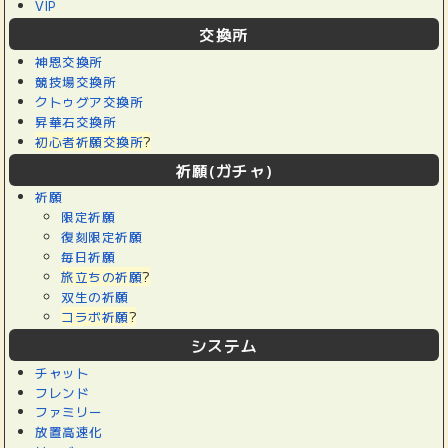
VIP
交換所
神恩交換所
競技場交換所
クトゥグア交換所
昇華石交換所
初心者祈願交換所
?
祈願(ガチャ)
祈願
限定祈願
復刻限定祈願
毎日祈願
旅立ちの祈願
?
双生の祈願
コラボ祈願
?
システム
チャット
フレンド
ファミリー
放置高速化