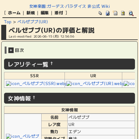
女神楽園:ガーデス·パラダイス 非公式 Wiki
[
ホーム
|
新規
|
編集
|
添付
]
Top
>
ベルゼブブ(UR)
ベルゼブブ(UR)の評価と解説
Last-modified: 2026-06-15 (月) 12:56:36
目次
+
レアリティ一覧
†
SSR
UR
女神情報
†
女神情報
名前
ベルゼブブ
レア度
UR
勢力
エデン
攻撃タイプ
魔法