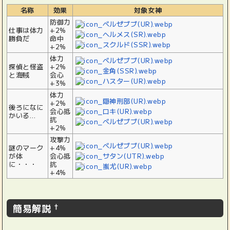
名称
効果
対象女神
防御力
仕事は体力
+2%
勝負だ
命中
+2%
体力
探偵と怪盗
+2%
と海賊
会心
+3%
体力
+2%
後ろになに
会心抵
かいる…
抗
+2%
攻撃力
謎のマーク
+4%
が体
会心抵
に・・・
抗
+4%
簡易解説
†