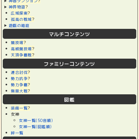
神器ダンジョン
?
神界物語
?
広域探索
?
孤高の戦域
?
遊戯の箱庭
マルチコンテンツ
競技場
?
高級競技場
?
天頂争覇戦
?
ファミリーコンテンツ
連合討伐
?
勢力抗争
?
勢力争覇
?
無限大戦
?
図鑑
装備一覧
?
女神
女神一覧(50音順)
女神一覧(図鑑順)
絆一覧