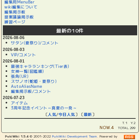
編集用MenuBar
wiki編集について
編集掲示板
提案議論掲示板
練習ページ
最新の10件
2026-08-06
サタン(夏祭り)/コメント
2026-08-03
VIP/コメント
2026-08-01
最強キャラランキング(Tier表)
女神一覧(図鑑順)
張角(UR)
スサノオ(蛇姫・夏祭り)
AutoAliasName
編集掲示板/コメント
2026-07-23
アイテム
3周年記念イベント～真夏の一発～
〔
人気
/
今日人気
〕〔
最新
〕
T.1 Y.2
NOW.4
TOTAL.299
PukiWiki 1.5.4
© 2001-2022
PukiWiki Development Team
. Powered by