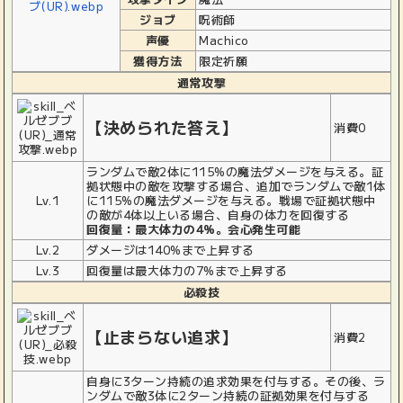
ジョブ
呪術師
声優
Machico
獲得方法
限定祈願
通常攻撃
【決められた答え】
消費0
ランダムで敵2体に115%の魔法ダメージを与える。証
拠状態中の敵を攻撃する場合、追加でランダムで敵1体
Lv.1
に115%の魔法ダメージを与える。戦場で証拠状態中
の敵が4体以上いる場合、自身の体力を回復する
回復量：最大体力の4%。会心発生可能
Lv.2
ダメージは140%まで上昇する
Lv.3
回復量は最大体力の7%まで上昇する
必殺技
【止まらない追求】
消費2
自身に3ターン持続の追求効果を付与する。その後、ラ
ンダムで敵3体に2ターン持続の証拠効果を付与する