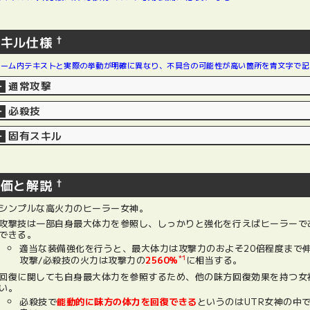
スキル仕様
†
ゲーム内テキストと実際の挙動が明確に異なり、不具合の可能性が高い箇所を青文字で記
通常攻撃
+
必殺技
+
固有スキル
+
評価と解説
†
シンプルな高火力のヒーラー女神。
攻撃技は一部自身最大体力を参照し、しっかりと強化を行えばヒーラーで
できる。
適当な装備強化を行うと、最大体力は攻撃力のおよそ20倍程度まで
*1
攻撃/必殺技の火力は攻撃力の
2560%
に相当する。
回復に関しても自身最大体力を参照するため、他の味方回復効果を持つ女
い。
必殺技で
能動的に味方の体力を回復できる
というのはUTR女神の中