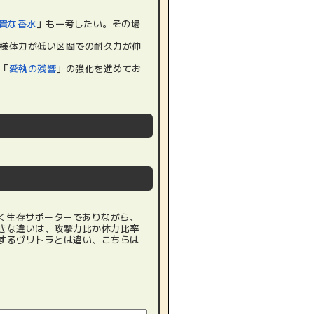
貴な香水
」も一考したい。その場
様体力が低い区間での耐久力が伸
「
愛執の残響
」の強化を進めてお
く生存サポーターでありながら、
きな違いは、攻撃力比か体力比率
するヴリトラとは違い、こちらは