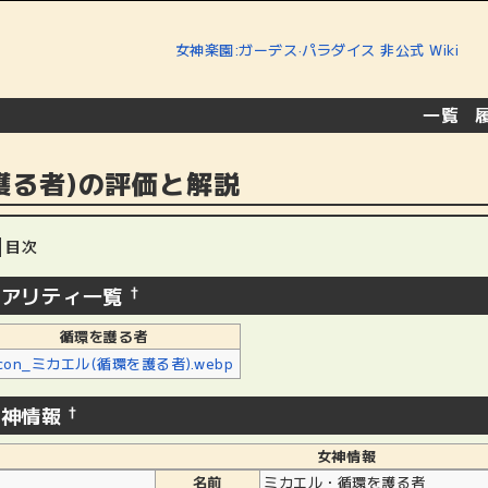
女神楽園:ガーデス·パラダイス 非公式 Wiki
一覧
[
|
護る者)の評価と解説
目次
レアリティ一覧
†
循環を護る者
女神情報
†
女神情報
名前
ミカエル・循環を護る者