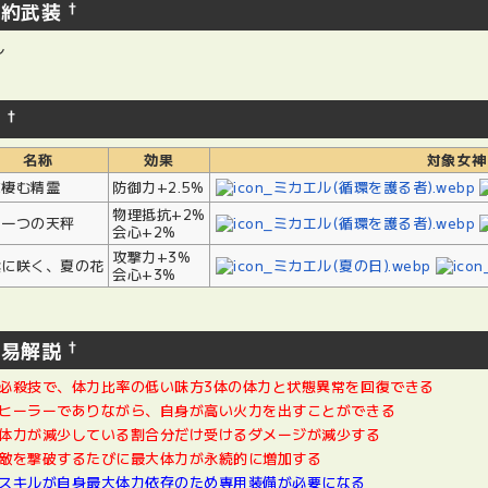
契約武装
†
し
絆
†
名称
効果
対象女神
に棲む精霊
防御力+2.5%
物理抵抗+2%
う一つの天秤
会心+2%
攻撃力+3%
陰に咲く、夏の花
会心+3%
簡易解説
†
必殺技で、体力比率の低い味方3体の体力と状態異常を回復できる
ヒーラーでありながら、自身が高い火力を出すことができる
体力が減少している割合分だけ受けるダメージが減少する
敵を撃破するたびに最大体力が永続的に増加する
スキルが自身最大体力依存のため専用装備が必要になる