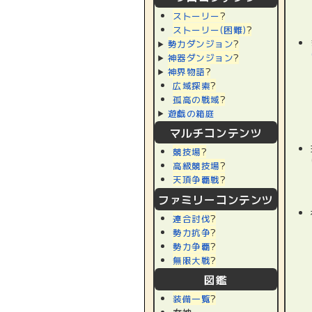
ストーリー
?
ストーリー(困難)
?
勢力ダンジョン
?
神器ダンジョン
?
神界物語
?
広域探索
?
孤高の戦域
?
遊戯の箱庭
マルチコンテンツ
競技場
?
高級競技場
?
天頂争覇戦
?
ファミリーコンテンツ
連合討伐
?
勢力抗争
?
勢力争覇
?
無限大戦
?
図鑑
装備一覧
?