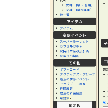
女神
女神一覧(50音順)
女神一覧(図鑑順)
絆一覧
アイテム
アイテム
定期イベント
スーパールーレット
カプセルガチャ
次時代軍備改良計画
星祈りの契約
その他
ギフトコード
最
タクティクス・アリーナ
過去の季節イベント
アップデート履歴
祈願履歴
双生の祈願履歴
用語集
?
掲示板