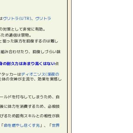
は
ヴリトラ(UTR)
、
ヴリトラ
の対策として非常に有効。
るため過信は禁物。
と狙った味方を回復するのは難し
と組み合わせたり、回復しづらい味
身の耐久力はあまり高くはない
点
アタッカーは
ディオニソス(深夜の
主体の女神が主流で、効果を実感し
ールドを付与してしまうため、自
後に体力を消費するため、必殺技
びるため固有スキルとの相性が良
「
命を燃やし尽くす光
」、「
世界