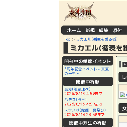
ホーム
新規
編集
添付
[
|
|
|
]
Top
>
ミカエル(循環を護る者)
ミカエル(循環を
開催中の季節イベント
+
3周年記念イベント～真夏
の一発～
開催中祈願
蚩尤(知恵比べ)
2026/8/13 4:59まで
ハデス(神王)
2026/8/13 4:59まで
スサノオ(蛇姫・夏祭り)
2026/8/14 23:59まで
開催中双生の祈願