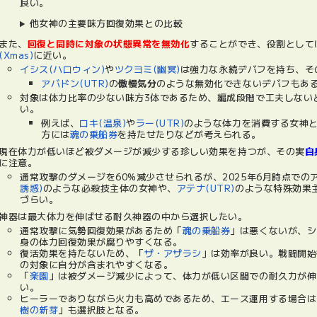
良い。
他女神の主要味方回復効果との比較
また、
回復と同時に対象の状態異常を無効化
することができ、役割として
(Xmas)
に近い。
イシス(ハロウィン)
や
ツクヨミ(幽冥)
は強力な永続デバフを持ち、そ
アバドン(UTR)
の
傲慢気分
のような無効化できないデバフもあ
対象は体力比率の少ない味方3体であるため、編成段階で工夫しない
い。
例えば、
ロキ(温泉)
や
ラー(UTR)
のような体力を消費する女神
方には
魂の乗船券
を持たせたりなどが考えられる。
現在体力が低いほど被ダメージが減少する珍しい効果を持つが、その実
自
に注意。
通常攻撃のダメージを60%減少させられるが、2025年6月時点での
誘惑)
のような必殺技主体の女神や、
アテナ(UTR)
のような特殊効果
づらい。
神器は最大体力を伸ばせる耐久神器の中から選択したい。
通常攻撃に気勢回復効果があるため「
魂の乗船券
」は悪くないが、シ
身の体力回復効果が腐りやすくなる。
復活効果を持たないため、「
ザ・アザラシ
」は効率が良い。戦闘開始
の対象に自分が含まれやすくなる。
「
楽園
」は被ダメージ減少によって、体力が低い区間での耐久力が伸
い。
ヒーラーでありながら火力も高めであるため、エース運用する場合は
樹の新芽
」も選択肢となる。