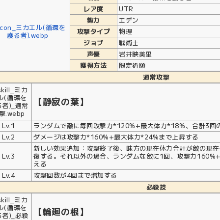
レア度
UTR
勢力
エデン
攻撃タイプ
物理
ジョブ
戦術士
声優
岩井映美里
獲得方法
限定祈願
通常攻撃
【静寂の葉】
Lv.1
ランダムで敵に毎回攻撃力*120%+最大体力*18%、合計3
Lv.2
ダメージは攻撃力*160%+最大体力*24%まで上昇する
新しい効果追加：攻撃終了後、味方の現在体力合計が敵の現在
Lv.3
復する。それ以外の場合、ランダムな敵に1回、攻撃力160%
える
Lv.4
攻撃回数が4回まで増加する
必殺技
【輪廻の根】