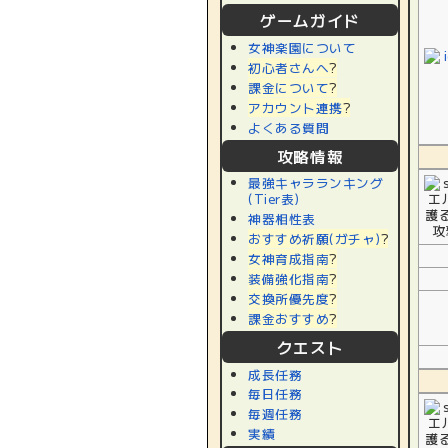
ゲームガイド
女神楽園について
初心者さんへ
?
課金について
?
アカウント連携
?
よくある質問
攻略情報
最強キャラランキング
(Tier表)
神器相性表
おすすめ祈願(ガチャ)
?
女神育成指南
?
装備強化指南
?
交換所優先度
?
課金おすすめ
?
クエスト
成長任務
毎日任務
毎週任務
実績