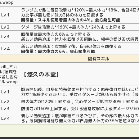
ランダムで敵に毎回攻撃力*120%+最大体力*18%、合計4
Lv.1
力比率が最も低い味方3体の体力を回復する
回復量：スキル使用者最大体力の4%。会心発生可能
Lv.2
ダメージは攻撃力*160%+最大体力*24%まで上昇する
回復量は最大体力の6%まで上昇する
Lv.3
新しい効果追加：体力を回復する同時に、相手の受ける状態異
新しい効果追加：攻撃終了後、自身の体力を回復する
Lv.4
回復量：最大体力の6%。会心発生可能
固有スキル
【悠久の木霊】
戦闘開始後、自身に特殊効果を付与する：現在体力が低いほど
Lv.1
力が1%減少するごとに、受けるダメージが0.5%減少する（
Lv.2
最大体力が120%上昇する，会心ダメージ抵抗が40%上昇する
Lv.3
防御力が160%上昇する。受ける通常攻撃によるダメージが6
新しい効果追加：敵が撃破されるたびに、その敵の最大体力の
Lv.4
る。毎回獲得可能な最大体力が自身最大体力の36%を超えな