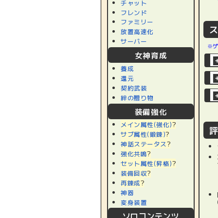
チャット
フレンド
ファミリー
放置高速化
サーバー
※
女神育成
養成
還元
契約武装
絆の贈り物
装備強化
メイン属性(強化)
?
サブ属性(鍛錬)
?
神話ステータス
?
強化共鳴
?
セット属性(昇格)
?
装備回収
?
再錬成
?
神器
変身装置
ソロコンテンツ