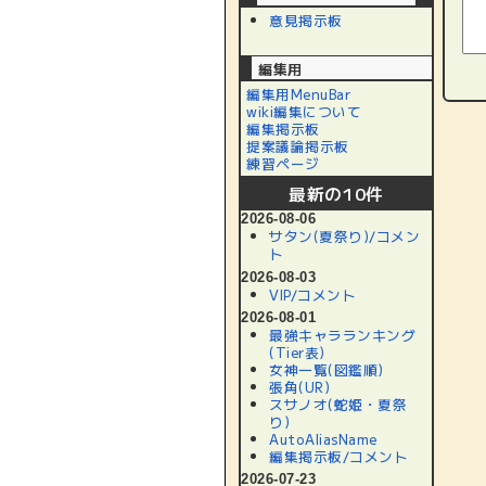
意見掲示板
編集用
編集用MenuBar
wiki編集について
編集掲示板
提案議論掲示板
練習ページ
最新の10件
2026-08-06
サタン(夏祭り)/コメン
ト
2026-08-03
VIP/コメント
2026-08-01
最強キャラランキング
(Tier表)
女神一覧(図鑑順)
張角(UR)
スサノオ(蛇姫・夏祭
り)
AutoAliasName
編集掲示板/コメント
2026-07-23