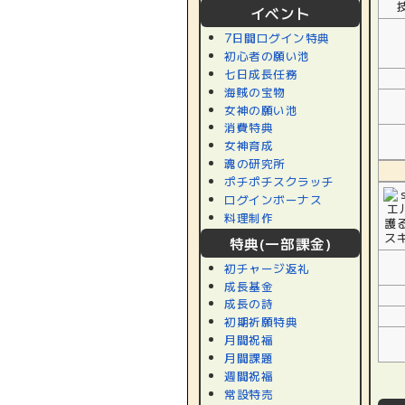
イベント
7日間ログイン特典
初心者の願い池
七日成長任務
海賊の宝物
女神の願い池
消費特典
女神育成
魂の研究所
ポチポチスクラッチ
ログインボーナス
料理制作
特典(一部課金)
初チャージ返礼
成長基金
成長の詩
初期祈願特典
月間祝福
月間課題
週間祝福
常設特売