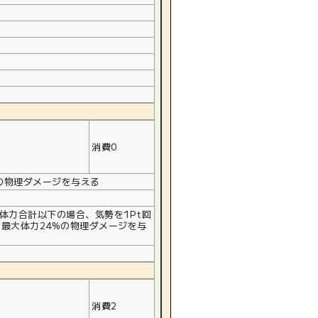
消費0
回の物理ダメージを与える
体力合計以下の場合、気勢を1Pt回
+最大体力24%の物理ダメージを与
消費2