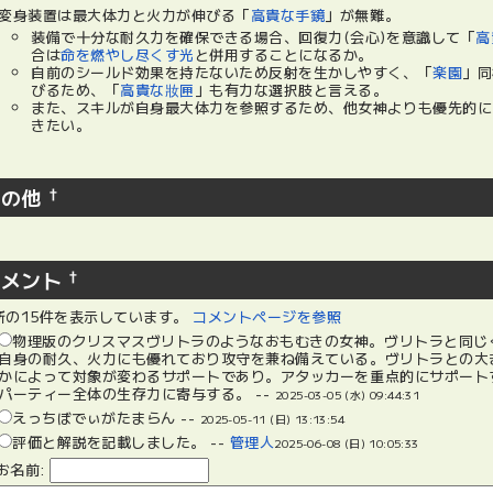
変身装置は最大体力と火力が伸びる「
高貴な手鏡
」が無難。
装備で十分な耐久力を確保できる場合、回復力(会心)を意識して「
高
合は
命を燃やし尽くす光
と併用することになるか。
自前のシールド効果を持たないため反射を生かしやすく、「
楽園
」同
びるため、「
高貴な妝匣
」も有力な選択肢と言える。
また、スキルが自身最大体力を参照するため、他女神よりも優先的に
きたい。
その他
†
コメント
†
新の15件を表示しています。
コメントページを参照
物理版のクリスマスヴリトラのようなおもむきの女神。ヴリトラと同じ
自身の耐久、火力にも優れており攻守を兼ね備えている。ヴリトラとの大
かによって対象が変わるサポートであり。アタッカーを重点的にサポート
パーティー全体の生存力に寄与する。 --
2025-03-05 (水) 09:44:31
えっちぼでぃがたまらん --
2025-05-11 (日) 13:13:54
評価と解説を記載しました。 --
管理人
2025-06-08 (日) 10:05:33
お名前: