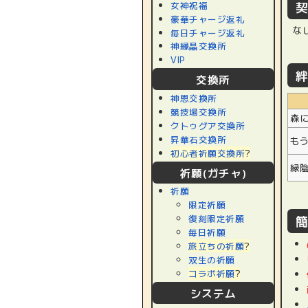
女神祝福
豪華チャージ返礼
な
毎日チャージ返礼
神縁晶交換所
VIP
交換所
神恩交換所
競技場交換所
森
クトゥグア交換所
昇華石交換所
も
初心者祈願交換所
?
緑
祈願(ガチャ)
祈願
限定祈願
復刻限定祈願
毎日祈願
旅立ちの祈願
?
双生の祈願
コラボ祈願
?
システム