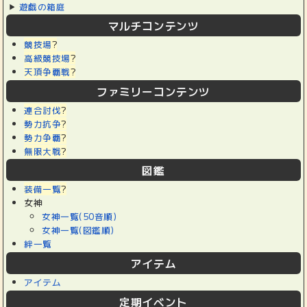
遊戯の箱庭
マルチコンテンツ
競技場
?
高級競技場
?
天頂争覇戦
?
ファミリーコンテンツ
連合討伐
?
勢力抗争
?
勢力争覇
?
無限大戦
?
図鑑
装備一覧
?
女神
女神一覧(50音順)
女神一覧(図鑑順)
絆一覧
アイテム
アイテム
定期イベント