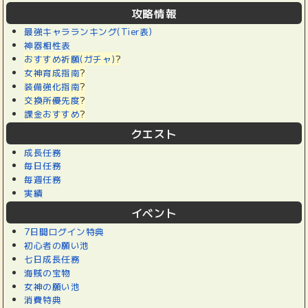
攻略情報
最強キャラランキング(Tier表)
神器相性表
おすすめ祈願(ガチャ)
?
女神育成指南
?
装備強化指南
?
交換所優先度
?
課金おすすめ
?
クエスト
成長任務
毎日任務
毎週任務
実績
イベント
7日間ログイン特典
初心者の願い池
七日成長任務
海賊の宝物
女神の願い池
消費特典