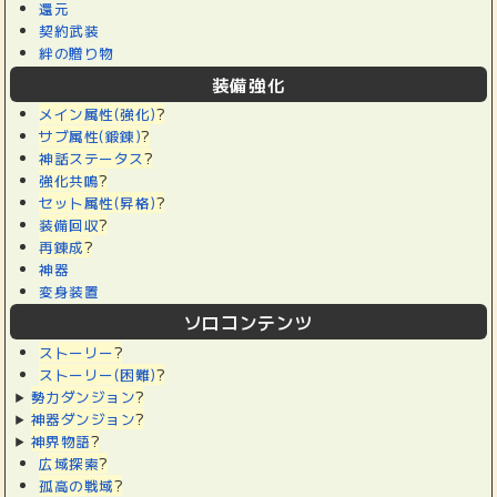
還元
契約武装
絆の贈り物
装備強化
メイン属性(強化)
?
サブ属性(鍛錬)
?
神話ステータス
?
強化共鳴
?
セット属性(昇格)
?
装備回収
?
再錬成
?
神器
変身装置
ソロコンテンツ
ストーリー
?
ストーリー(困難)
?
勢力ダンジョン
?
神器ダンジョン
?
神界物語
?
広域探索
?
孤高の戦域
?