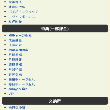
女神育成
魂の研究所
ポチポチスクラッチ
ログインボーナス
料理制作
特典(一部課金)
初チャージ返礼
成長基金
成長の詩
初期祈願特典
月間祝福
月間課題
週間祝福
常設特売
女神祝福
豪華チャージ返礼
毎日チャージ返礼
神縁晶交換所
VIP
交換所
神恩交換所