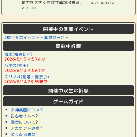
能力を大きく伸ばす事が出来る。 --
2025-04-08 (火)
21:31:38
開催中の季節イベント
3周年記念イベント～真夏の一発～
開催中祈願
蚩尤(知恵比べ)
2026/8/13 4:59まで
ハデス(神王)
2026/8/13 4:59まで
スサノオ(蛇姫・夏祭り)
2026/8/14 23:59まで
開催中双生の祈願
ゲームガイド
女神楽園について
初心者さんへ
?
課金について
?
アカウント連携
?
よくある質問