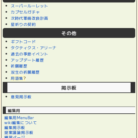
スーパールーレット
カプセルガチャ
次時代軍備改良計画
星祈りの契約
その他
ギフトコード
タクティクス・アリーナ
過去の季節イベント
アップデート履歴
祈願履歴
双生の祈願履歴
用語集
?
掲示板
意見掲示板
編集用
編集用MenuBar
wiki編集について
編集掲示板
提案議論掲示板
練習ページ