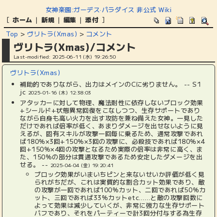
女神楽園:ガーデス·パラダイス 非公式 Wiki
[
ホーム
|
新規
|
編集
|
添付
]
Top
>
ヴリトラ(Xmas)
>
コメント
ヴリトラ(Xmas)/コメント
Last-modified: 2025-06-11 (水) 19:26:50
ヴリトラ(Xmas)
補助的でありながら、出力はメインのCに劣りません。 -- S1
jc
2025-01-16 (木) 12:38:03
アタッカーに対して物理、魔法耐性に依存しないブロック効果
+シールド+状態異常回復をこなしつつ、生存サポートであり
ながら自身も高い火力を出す攻防を兼ね備えた女神。一見した
だけであれば倍率が低く、あまりダメージを出せないように見
えるが、固有スキルが攻撃一回毎に乗るため、通常攻撃であれ
ば180％×3回+150％×3回の攻撃に、必殺技であれば180％×4
回+150％×4回の攻撃となるため実際の倍率は非常に高く、ま
た、150％の部分は貫通攻撃であるため安定したダメージを出
せる。 --
2025-04-04 (金) 19:20:41
ブロック効果がいまいちピンと来ないせいか評価が低く見
られがちだが、これは実質的な割合カット効果であり、敵
の攻撃が一回であれば100％カット、二回であれば50％カ
ット、三回であれば33％カットetc……と敵の攻撃回数に
よって効果は減少していくが、非常に強力な生存サポート
バフであり、それをパーティーで計3回分付与する為生存