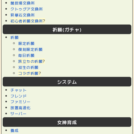
競技場交換所
クトゥグア交換所
昇華石交換所
初心者祈願交換所
?
祈願(ガチャ)
祈願
限定祈願
復刻限定祈願
毎日祈願
旅立ちの祈願
?
双生の祈願
コラボ祈願
?
システム
チャット
フレンド
ファミリー
放置高速化
サーバー
女神育成
養成