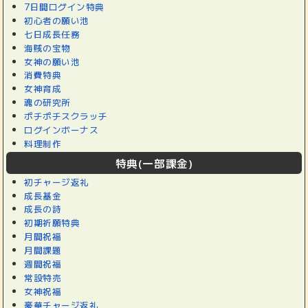
7日間ログイン特典
初心者の願い池
七日成長任務
海賊の宝物
女神の願い池
消費特典
女神育成
魂の研究所
ポチポチスクラッチ
ログインボーナス
料理制作
特典(一部課金)
初チャージ返礼
成長基金
成長の詩
初期祈願特典
月間祝福
月間課題
週間祝福
常設特売
女神祝福
豪華チャージ返礼