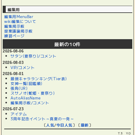
編集用
編集用MenuBar
wiki編集について
編集掲示板
提案議論掲示板
練習ページ
最新の10件
2026-08-06
サタン(夏祭り)/コメント
2026-08-03
VIP/コメント
2026-08-01
最強キャラランキング(Tier表)
女神一覧(図鑑順)
張角(UR)
スサノオ(蛇姫・夏祭り)
AutoAliasName
編集掲示板/コメント
2026-07-23
アイテム
3周年記念イベント～真夏の一発～
〔
人気
/
今日人気
〕〔
最新
〕
T.3 Y.0