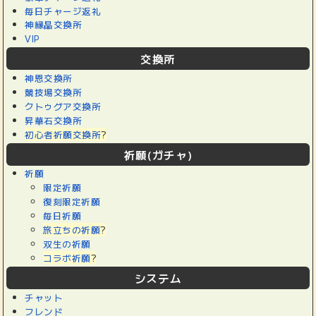
毎日チャージ返礼
神縁晶交換所
VIP
交換所
神恩交換所
競技場交換所
クトゥグア交換所
昇華石交換所
初心者祈願交換所
?
祈願(ガチャ)
祈願
限定祈願
復刻限定祈願
毎日祈願
旅立ちの祈願
?
双生の祈願
コラボ祈願
?
システム
チャット
フレンド