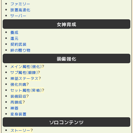
ファミリー
放置高速化
サーバー
女神育成
養成
還元
契約武装
絆の贈り物
装備強化
メイン属性(強化)
?
サブ属性(鍛錬)
?
神話ステータス
?
強化共鳴
?
セット属性(昇格)
?
装備回収
?
再錬成
?
神器
変身装置
ソロコンテンツ
ストーリー
?