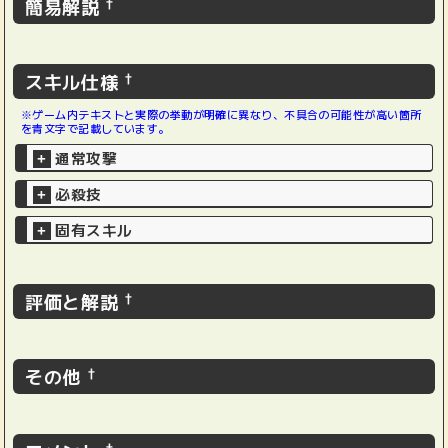
簡易解説
†
スキル仕様
†
※ゲーム内テキストと実際の挙動が明確に異なり、不具合の可能性が高い箇所
を青文字で記載しています。
通常攻撃
+
必殺技
+
固有スキル
+
評価と解説
†
その他
†
†