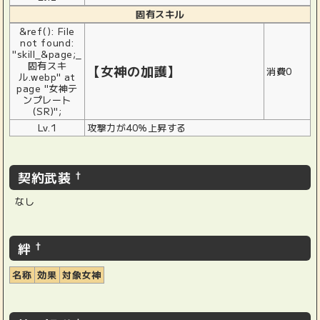
固有スキル
&ref(): File
not found:
"skill_&page;_
固有スキ
【女神の加護】
消費0
ル.webp" at
page "女神テ
ンプレート
(SR)";
Lv.1
攻撃力が40％上昇する
契約武装
†
なし
絆
†
名称
効果
対象女神