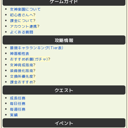
ゲームガイド
女神楽園について
初心者さんへ
?
課金について
?
アカウント連携
?
よくある質問
攻略情報
最強キャラランキング(Tier表)
神器相性表
おすすめ祈願(ガチャ)
?
女神育成指南
?
装備強化指南
?
交換所優先度
?
課金おすすめ
?
クエスト
成長任務
毎日任務
毎週任務
実績
イベント