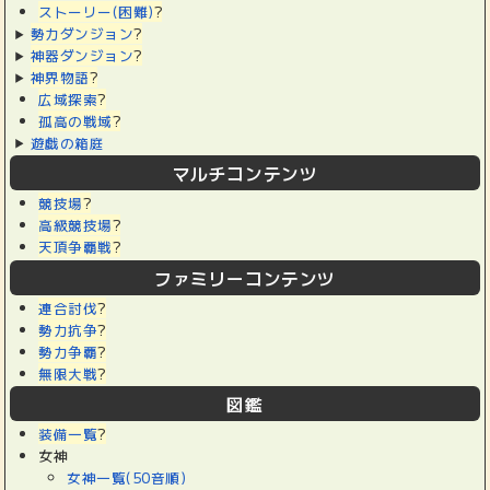
ストーリー(困難)
?
勢力ダンジョン
?
神器ダンジョン
?
神界物語
?
広域探索
?
孤高の戦域
?
遊戯の箱庭
マルチコンテンツ
競技場
?
高級競技場
?
天頂争覇戦
?
ファミリーコンテンツ
連合討伐
?
勢力抗争
?
勢力争覇
?
無限大戦
?
図鑑
装備一覧
?
女神
女神一覧(50音順)