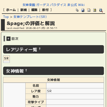
女神楽園:ガーデス·パラダイス 非公式 Wiki
[
ホーム
|
新規
|
編集
|
添付
]
Top
>
女神テンプレート(SR)
&page;の評価と解説
Last-modified: 2026-06-01 (月) 23:56:11
目次
+
レアリティ一覧
†
SR
女神情報
†
女神情報
名前
レア度
SR
勢力
攻撃タイプ