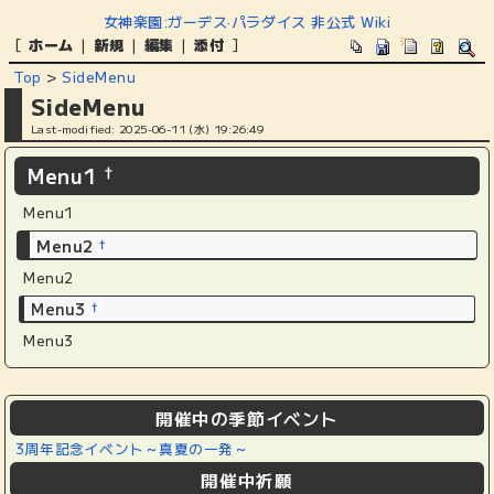
女神楽園:ガーデス·パラダイス 非公式 Wiki
[
ホーム
|
新規
|
編集
|
添付
]
Top
>
SideMenu
SideMenu
Last-modified: 2025-06-11 (水) 19:26:49
Menu1
†
Menu1
Menu2
†
Menu2
Menu3
†
Menu3
開催中の季節イベント
3周年記念イベント～真夏の一発～
開催中祈願