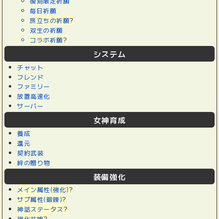
復刻限定祈願
毎日祈願
旅立ちの祈願
?
双生の祈願
コラボ祈願
?
システム
チャット
フレンド
ファミリー
放置高速化
サーバー
女神育成
養成
還元
契約武装
絆の贈り物
装備強化
メイン属性(強化)
?
サブ属性(鍛錬)
?
神話ステータス
?
強化共鳴
?