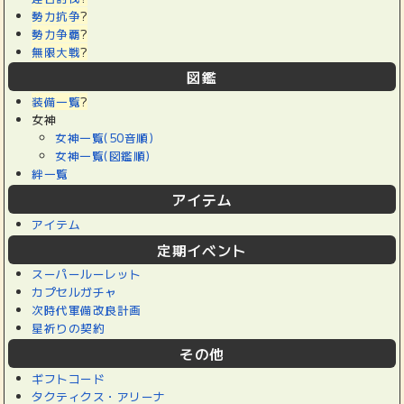
勢力抗争
?
勢力争覇
?
無限大戦
?
図鑑
装備一覧
?
女神
女神一覧(50音順)
女神一覧(図鑑順)
絆一覧
アイテム
アイテム
定期イベント
スーパールーレット
カプセルガチャ
次時代軍備改良計画
星祈りの契約
その他
ギフトコード
タクティクス・アリーナ