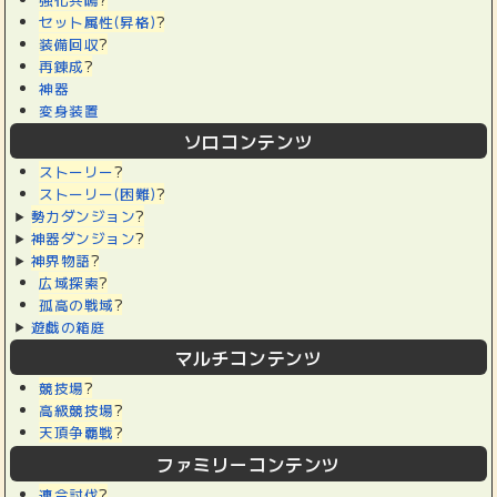
セット属性(昇格)
?
装備回収
?
再錬成
?
神器
変身装置
ソロコンテンツ
ストーリー
?
ストーリー(困難)
?
勢力ダンジョン
?
神器ダンジョン
?
神界物語
?
広域探索
?
孤高の戦域
?
遊戯の箱庭
マルチコンテンツ
競技場
?
高級競技場
?
天頂争覇戦
?
ファミリーコンテンツ
連合討伐
?