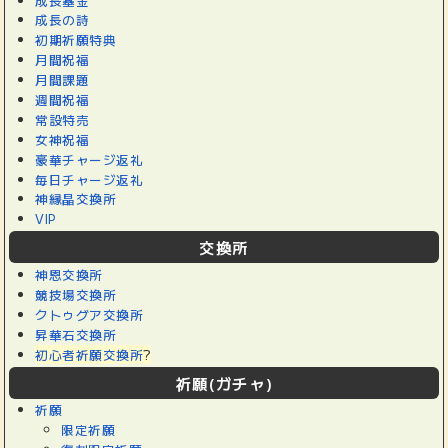
成長基金
成長の詩
初期祈願特典
月間祝福
月間課題
週間祝福
常設特売
女神祝福
豪華チャージ返礼
毎日チャージ返礼
神縁晶交換所
VIP
交換所
神恩交換所
競技場交換所
クトゥグア交換所
昇華石交換所
初心者祈願交換所
?
祈願(ガチャ)
祈願
限定祈願