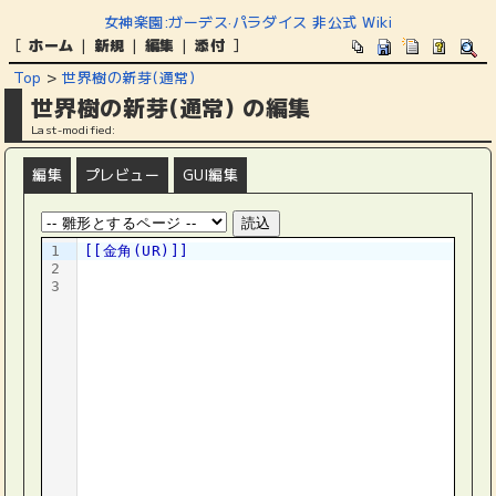
女神楽園:ガーデス·パラダイス 非公式 Wiki
[
ホーム
|
新規
|
編集
|
添付
]
Top
>
世界樹の新芽(通常)
世界樹の新芽(通常) の編集
Last-modified:
編集
プレビュー
GUI編集
1
[[金角(UR)]]
2
3