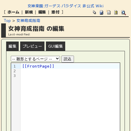
女神楽園:ガーデス·パラダイス 非公式 Wiki
[
ホーム
|
新規
|
編集
|
添付
]
Top
>
女神育成指南
女神育成指南 の編集
Last-modified:
編集
プレビュー
GUI編集
1
[[FrontPage]]
2
3