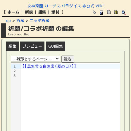
女神楽園:ガーデス·パラダイス 非公式 Wiki
[
ホーム
|
新規
|
編集
|
添付
]
Top
>
祈願
>
コラボ祈願
祈願/コラボ祈願 の編集
Last-modified:
編集
プレビュー
GUI編集
1
[[黒無常＆白無常(夏の日)]]
2
3