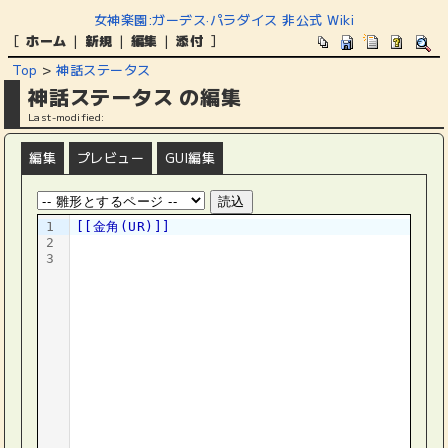
女神楽園:ガーデス·パラダイス 非公式 Wiki
[
ホーム
|
新規
|
編集
|
添付
]
Top
>
神話ステータス
神話ステータス の編集
Last-modified:
編集
プレビュー
GUI編集
1
[[金角(UR)]]
2
3