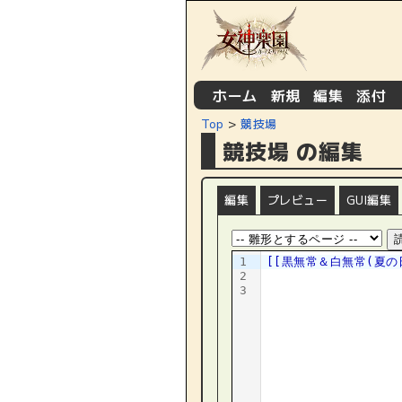
ホーム
新規
編集
添付
[
|
|
|
]
Top
>
競技場
競技場 の編集
編集
プレビュー
GUI編集
1
[[黒無常＆白無常(夏の日
2
3