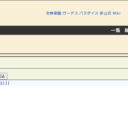
女神楽園:ガーデス·パラダイス 非公式 Wiki
一覧
[
|
)]]